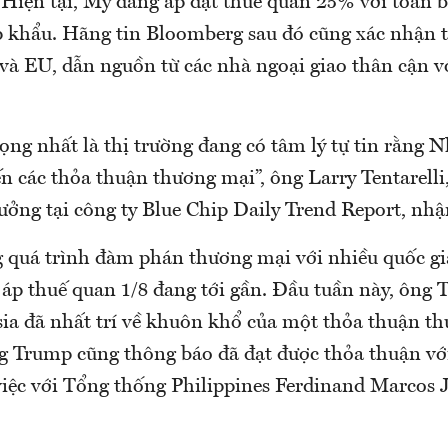
 Hiện tại, Mỹ đang áp đặt thuế quan 25% với toàn b
p khẩu. Hãng tin Bloomberg sau đó cũng xác nhận 
và EU, dẫn nguồn từ các nhà ngoại giao thân cận vớ
ng nhất là thị trường đang có tâm lý tự tin rằng N
iến các thỏa thuận thương mại”, ông Larry Tentarelli
rưởng tại công ty Blue Chip Daily Trend Report, nhậ
 quá trình đàm phán thương mại với nhiều quốc gi
áp thuế quan 1/8 đang tới gần. Đầu tuần này, ông T
ia đã nhất trí về khuôn khổ của một thỏa thuận t
g Trump cũng thông báo đã đạt được thỏa thuận với
việc với Tổng thống Philippines Ferdinand Marcos J