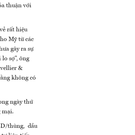
ỏa thuận với
ẻ rất hiệu
cho Mỹ từ các
hưa gây ra sự
lo sợ”, ông
vellier &
rằng không có
rong ngày thứ
 mại.
USD/thùng, dầu