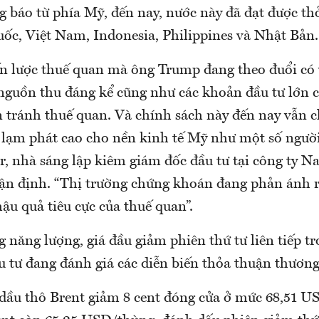
g báo từ phía Mỹ, đến nay, nước này đã đạt được th
ốc, Việt Nam, Indonesia, Philippines và Nhật Bản.
ến lược thuế quan mà ông Trump đang theo đuổi có v
nguồn thu đáng kể cũng như các khoản đầu tư lớn 
 tránh thuế quan. Và chính sách này đến nay vẫn c
 lạm phát cao cho nền kinh tế Mỹ như một số người 
r, nhà sáng lập kiêm giám đốc đầu tư tại công ty Na
hận định. “Thị trường chứng khoán đang phản ánh 
hậu quả tiêu cực của thuế quan”.
g năng lượng, giá đầu giảm phiên thứ tư liên tiếp t
u tư đang đánh giá các diễn biến thỏa thuận thương
dầu thô Brent giảm 8 cent đóng cửa ở mức 68,51 