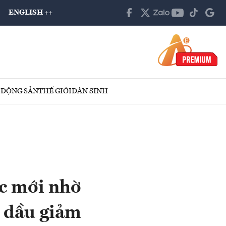
ENGLISH ++
 ĐỘNG SẢN
THẾ GIỚI
DÂN SINH
ục mới nhờ
á dầu giảm