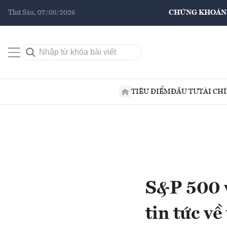
Thứ Sáu, 07/08/2026
CHỨNG KHOÁN
TIÊU ĐIỂM
ĐẦU TƯ
TÀI CH
S&P 500 v
tin tức v