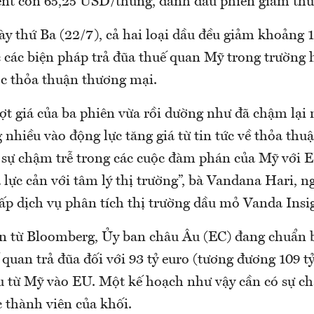
nt còn 65,25 USD/thùng, đánh dấu phiên giảm thứ t
ày thứ Ba (22/7), cả hai loại dầu đều giảm khoảng
 các biện pháp trả đũa thuế quan Mỹ trong trường 
c thỏa thuận thương mại.
ợt giá của ba phiên vừa rồi dường như đã chậm lại 
nhiều vào động lực tăng giá từ tin tức về thỏa th
 sự chậm trễ trong các cuộc đàm phán của Mỹ với 
 lực cản với tâm lý thị trường”, bà Vandana Hari, n
ấp dịch vụ phân tích thị trường dầu mỏ Vanda Insig
n từ Bloomberg, Ủy ban châu Âu (EC) đang chuẩn b
 quan trả đũa đối với 93 tỷ euro (tương đương 109 
 từ Mỹ vào EU. Một kế hoạch như vậy cần có sự ch
c thành viên của khối.