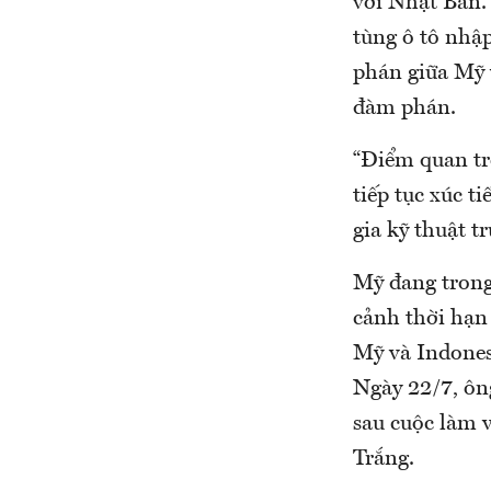
với Nhật Bản.
tùng ô tô nhậ
phán giữa Mỹ 
đàm phán.
“Điểm quan trọ
tiếp tục xúc t
gia kỹ thuật t
Mỹ đang trong
cảnh thời hạn 
Mỹ và Indones
Ngày 22/7, ôn
sau cuộc làm 
Trắng.