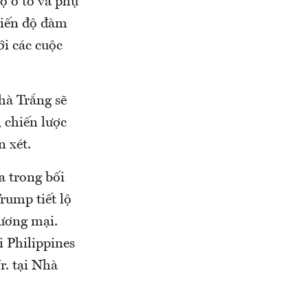
ộ ô tô và phụ
tiến độ đàm
i các cuộc
hà Trắng sẽ
, chiến lược
n xét.
a trong bối
rump tiết lộ
hương mại.
 Philippines
r. tại Nhà