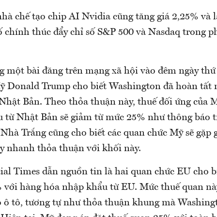
nhà chế tạo chip AI Nvidia cũng tăng giá 2,25% và 
 chính thúc đẩy chỉ số S&P 500 và Nasdaq trong ph
ng một bài đăng trên mạng xã hội vào đêm ngày thứ 
 Donald Trump cho biết Washington đã hoàn tất 
 Nhật Bản. Theo thỏa thuận này, thuế đối ứng của 
 từ Nhật Bản sẽ giảm từ mức 25% như thông báo t
Nhà Trắng cũng cho biết các quan chức Mỹ sẽ gặp 
y nhanh thỏa thuận với khối này.
ial Times dẫn nguồn tin là hai quan chức EU cho b
 với hàng hóa nhập khẩu từ EU. Mức thuế quan nà
o ô tô, tương tự như thỏa thuận khung mà Washing