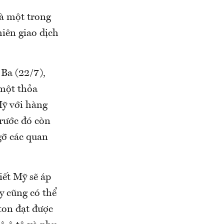
là một trong
iên giao dịch
Ba (22/7),
một thỏa
Mỹ với hàng
rước đó còn
gỡ các quan
iết Mỹ sẽ áp
y cũng có thể
ton đạt được