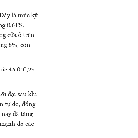
 Đây là mức kỷ
ăng 0,61%,
ng cửa ở trên
ảng 8%, còn
mức 45.010,29
ời đại sau khi
n tự do, đồng
 này đã tăng
 mạnh do các