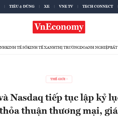
TIÊU & DÙNG
XE
VNE TV
TECH CONNECT
ÍNH
KINH TẾ SỐ
KINH TẾ XANH
THỊ TRƯỜNG
DOANH NGHIỆP
BẤT
THẾ GIỚI
à Nasdaq tiếp tục lập kỷ l
ề thỏa thuận thương mại, gi