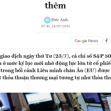
thêm
Đức Anh
Đ
07:41, 24/07/2025
giao dịch ngày thứ Tư (23/7), cả chỉ số S&P 5
 ở mức kỷ lục mới nhờ động lực lớn từ cổ phiế
trong bối cảnh Liên minh châu Âu (EU) được 
 thỏa thuận thương mại tương tự như thỏa th