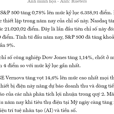
Ảnh minh họa - Ảnh: Rueters
 S&P 500 tăng 0,78% lên mức kỷ lục 6.358,91 điểm.
c thiết lập trong năm nay của chỉ số này. Nasdaq t
 21.020,02 điểm. Đây là lần đầu tiên chỉ số này đó
 điểm. Tính từ đầu năm nay, S&P 500 đã tăng kho
gần 9%.
 chỉ số công nghiệp Dow Jones tăng 1,14%, chốt ở 
n 4 điểm so với mức kỷ lục gần nhất.
GE Vernova tăng vọt 14,6% lên mức cao nhất mọi th
hiết bị điện này nâng dự báo doanh thu và dòng tiề
áo của các nhà phân tích lợi nhuận trong quý 2. Mã
u năm nay khi tiêu thụ điện tại Mỹ ngày càng tăng
ệu trí tuệ nhân tạo (AI) và tiền số.