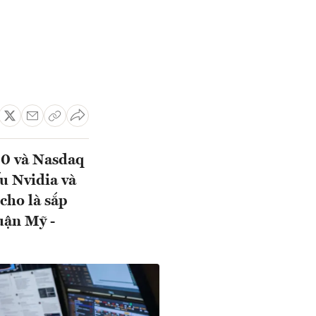
00 và Nasdaq
u Nvidia và
cho là sắp
uận Mỹ -