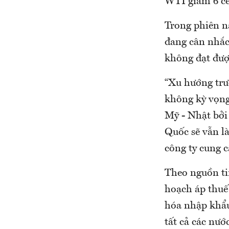
WTI giảm 6 ce
Trong phiên n
đang cân nhắc
không đạt đượ
“Xu hướng trư
không kỳ vọng 
Mỹ - Nhật bởi
Quốc sẽ vẫn là
công ty cung c
Theo nguồn ti
hoạch áp thuế
hóa nhập khẩu
tất cả các nướ