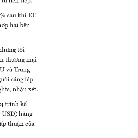
ư liên tiếp.
 1% sau khi EU
hợp hai bên
nhưng tôi
uận thương mại
EU và Trung
gười sáng lập
hts, nhận xét.
ị trình kế
tỷ USD) hàng
ấp thuận của