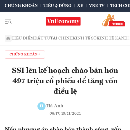
CHỨNG KHOÁN
TIÊU & DÙNG
XE
VNE TV
TECH CO
TIÊU ĐIỂM
ĐẦU TƯ
TÀI CHÍNH
KINH TẾ SỐ
KINH TẾ XANH
CHỨNG KHOÁN
SSI lên kế hoạch chào bán hơn
497 triệu cổ phiếu để tăng vốn
điều lệ
Hà Anh
H
06:17, 18/11/2021
Nếu phương án chào bán thành công, vốn