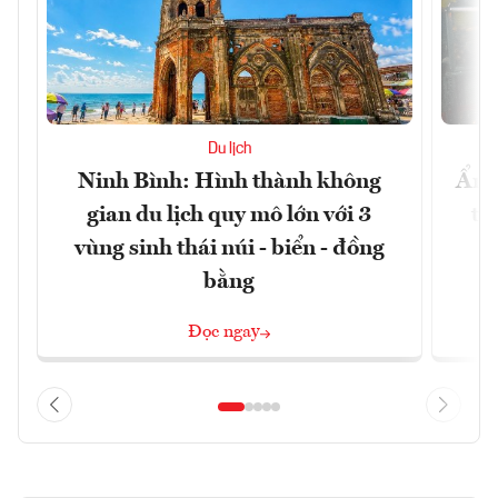
Du lịch
Ninh Bình: Hình thành không
Ẩm 
gian du lịch quy mô lớn với 3
tê
vùng sinh thái núi - biển - đồng
bằng
Đọc ngay