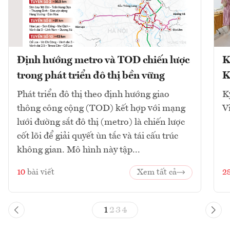
Định hướng metro và TOD chiến lược
K
trong phát triển đô thị bền vững
K
Phát triển đô thị theo định hướng giao
K
thông công cộng (TOD) kết hợp với mạng
V
lưới đường sắt đô thị (metro) là chiến lược
cốt lõi để giải quyết ùn tắc và tái cấu trúc
không gian. Mô hình này tập...
10
bài viết
Xem tất cả
2
1
2
3
4