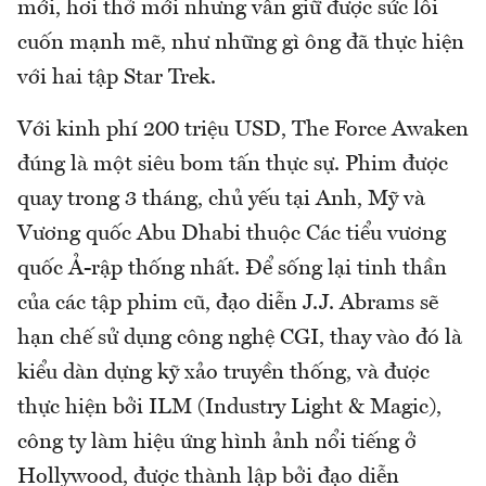
mới, hơi thở mới nhưng vẫn giữ được sức lôi
cuốn mạnh mẽ, như những gì ông đã thực hiện
với hai tập Star Trek.
Với kinh phí 200 triệu USD, The Force Awaken
đúng là một siêu bom tấn thực sự. Phim được
quay trong 3 tháng, chủ yếu tại Anh, Mỹ và
Vương quốc Abu Dhabi thuộc Các tiểu vương
quốc Ả-rập thống nhất. Để sống lại tinh thần
của các tập phim cũ, đạo diễn J.J. Abrams sẽ
hạn chế sử dụng công nghệ CGI, thay vào đó là
kiểu dàn dựng kỹ xảo truyền thống, và được
thực hiện bởi ILM (Industry Light & Magic),
công ty làm hiệu ứng hình ảnh nổi tiếng ở
Hollywood, được thành lập bởi đạo diễn