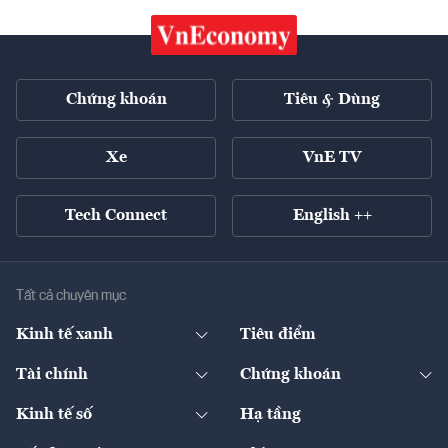
Chứng khoán
Tiêu & Dùng
Xe
VnE TV
Tech Connect
English ++
Tất cả chuyên mục
Kinh tế xanh
Tiêu điểm
Chuyển động xanh
Tài chính
Chứng khoán
Pháp lý
Ngân hàng
Doanh nghiệp niêm yết
Kinh tế số
Hạ tầng
Thương hiệu xanh
Thị trường vốn
Thị trường
Sản phẩm - Thị trường