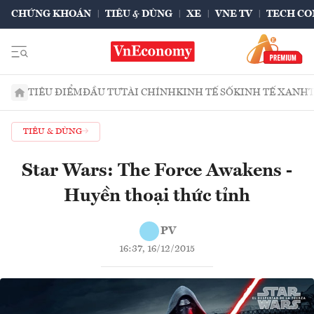
CHỨNG KHOÁN
TIÊU & DÙNG
XE
VNE TV
TECH CO
TIÊU ĐIỂM
ĐẦU TƯ
TÀI CHÍNH
KINH TẾ SỐ
KINH TẾ XANH
TIÊU & DÙNG
Star Wars: The Force Awakens -
Huyền thoại thức tỉnh
PV
16:37, 16/12/2015