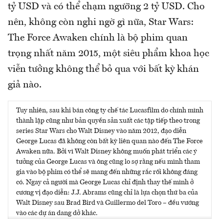
tỷ USD và có thể chạm ngưỡng 2 tỷ USD. Cho
nên, không còn nghi ngờ gì nữa, Star Wars:
The Force Awaken chính là bộ phim quan
trọng nhất năm 2015, một siêu phẩm khoa học
viễn tưởng không thể bỏ qua với bất kỳ khán
giả nào.
Tuy nhiên, sau khi bán công ty chế tác Lucasfilm do chính mình
thành lập cũng như bản quyền sản xuất các tập tiếp theo trong
series Star Wars cho Walt Disney vào năm 2012, đạo diễn
George Lucas đã không còn bất kỳ liên quan nào đến The Force
Awaken nữa. Bởi vì Walt Disney không muốn phát triển các ý
tưởng của George Lucas và ông cũng lo sợ rằng nếu mình tham
gia vào bộ phim có thể sẽ mang đến những rắc rối không đáng
có. Ngay cả người mà George Lucas chỉ định thay thế mình ở
cương vị đạo diễn: J.J. Abrams cũng chỉ là lựa chọn thứ ba của
Walt Disney sau Brad Bird và Guillermo del Toro – đều vướng
vào các dự án dang dở khác.