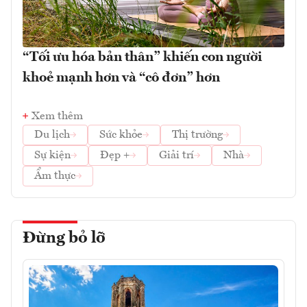
“Tối ưu hóa bản thân” khiến con người
khoẻ mạnh hơn và “cô đơn” hơn
Xem thêm
Du lịch
Sức khỏe
Thị trường
Sự kiện
Đẹp +
Giải trí
Nhà
Ẩm thực
Đừng bỏ lỡ