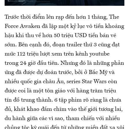
Trước thời điểm lên rạp đến hơn 1 tháng, The
Force Awaken đã lập một kỷ lục vô tiền khoáng
hậu khi thu về hơn 50 triệu USD tiền bán vé
sớm. Bên cạnh đó, đoạn trailer thứ 3 cũng đạt
mức 112 triệu lượt xem trên kênh youtube
trong 24 giờ đầu tiên. Nhưng đó là những phản
ứng đã được dự đoán trước, bởi ở Bắc Mỹ và
nhiều quốc gia châu Âu, series Star Wars còn
được coi là một tôn giáo với hàng trăm triệu
tín đồ trung thành. 6 tập phim rõ ràng là chưa
đủ, khát khao đắm chìm vào thế giới tương lai,
du hành giữa các vì sao, tham chiến với nhiều
chủng tộc kỳ quái đến từ những miền đất xa xôi