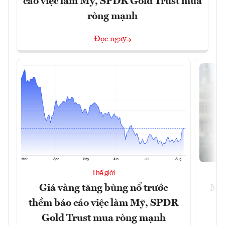
cáo việc làm Mỹ, SPDR Gold Trust mua
ròng mạnh
Đọc ngay
Thế giới
Giá vàng tăng bùng nổ trước
Mỹ 
thềm báo cáo việc làm Mỹ, SPDR
Gold Trust mua ròng mạnh