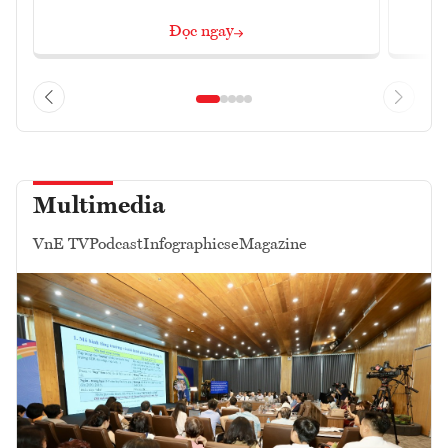
Đọc ngay
Multimedia
VnE TV
Podcast
Infographics
eMagazine