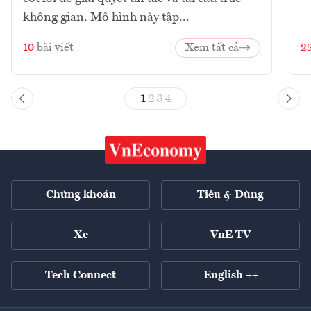
không gian. Mô hình này tập...
10
bài viết
Xem tất cả
2
1
2
3
4
Chứng khoán
Tiêu & Dùng
Xe
VnE TV
Tech Connect
English ++