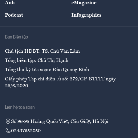
Ảnh
eMagazine
Đẹp +
An sinh
Podcast
Infographics
Giải trí
Y tế
Nhà
Ban Biên tập
Ẩm thực
Chủ tịch HĐBT: TS. Chử Văn Lâm
Tổng biên tập: Chử Thị Hạnh
Tổng thư ký tòa soạn: Đào Quang Bính
Giấy phép Tạp chí điện tử số: 272/GP-BTTTT ngày
26/6/2020
Liên hệ tòa soạn
Số 96-98 Hoàng Quốc Việt, Cầu Giấy, Hà Nội
02437552050