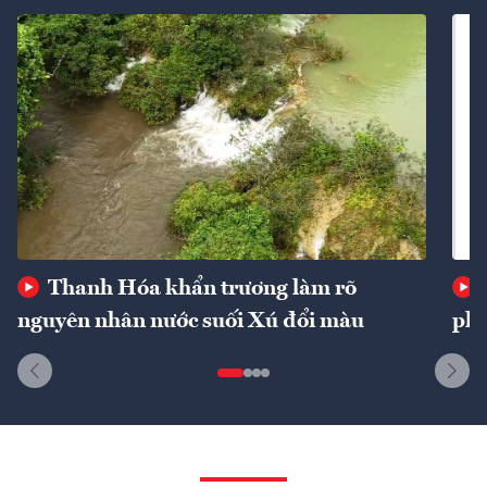
Thanh Hóa khẩn trương làm rõ
nguyên nhân nước suối Xú đổi màu
phí