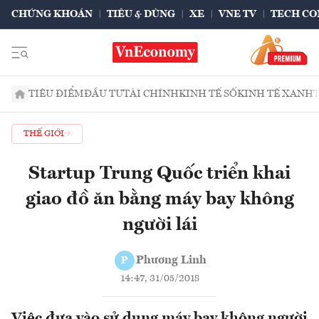
CHỨNG KHOÁN
TIÊU & DÙNG
XE
VNE TV
TECH CO
TIÊU ĐIỂM
ĐẦU TƯ
TÀI CHÍNH
KINH TẾ SỐ
KINH TẾ XANH
THẾ GIỚI
Startup Trung Quốc triển khai
giao đồ ăn bằng máy bay không
người lái
Phương Linh
P
14:47, 31/05/2018
Việc đưa vào sử dụng máy bay không người