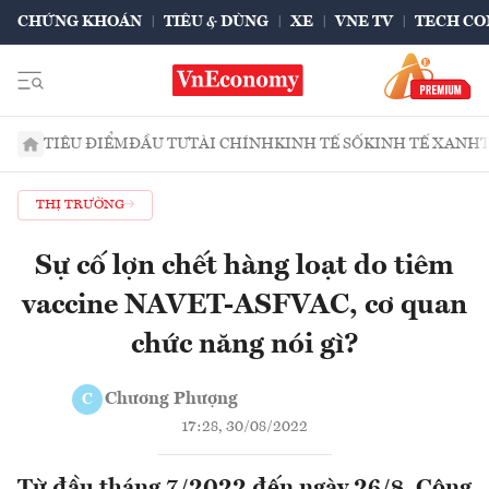
CHỨNG KHOÁN
TIÊU & DÙNG
XE
VNE TV
TECH CO
TIÊU ĐIỂM
ĐẦU TƯ
TÀI CHÍNH
KINH TẾ SỐ
KINH TẾ XANH
THỊ TRƯỜNG
Sự cố lợn chết hàng loạt do tiêm
vaccine NAVET-ASFVAC, cơ quan
chức năng nói gì?
Chương Phượng
C
17:28, 30/08/2022
Từ đầu tháng 7/2022 đến ngày 26/8, Công