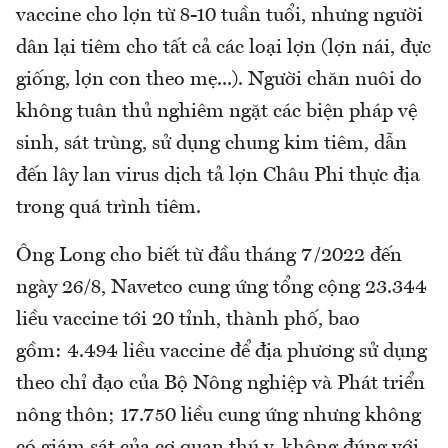
vaccine cho lợn từ 8-10 tuần tuổi, nhưng người
dân lại tiêm cho tất cả các loại lợn (lợn nái, đực
giống, lợn con theo mẹ...). Người chăn nuôi do
không tuân thủ nghiêm ngặt các biện pháp vệ
sinh, sát trùng, sử dụng chung kim tiêm, dẫn
đến lây lan virus dịch tả lợn Châu Phi thực địa
trong quá trình tiêm.
Ông Long cho biết từ đầu tháng 7/2022 đến
ngày 26/8, Navetco cung ứng tổng cộng 23.344
liều vaccine tới 20 tỉnh, thành phố, bao
gồm: 4.494 liều vaccine để địa phương sử dụng
theo chỉ đạo của Bộ Nông nghiệp và Phát triển
nông thôn; 17.750 liều cung ứng nhưng không
có giám sát của cơ quan thú y, không đúng với