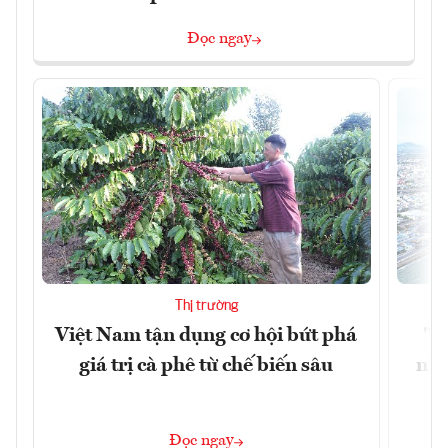
Đọc ngay
Thị trường
Việt Nam tận dụng cơ hội bứt phá
"H
giá trị cà phê từ chế biến sâu
nhì
Đọc ngay