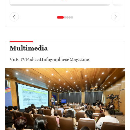
Multimedia
VnE TV
Podcast
Infographics
eMagazine