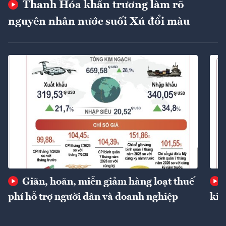
Thanh Hóa khẩn trương làm rõ
nguyên nhân nước suối Xú đổi màu
Giãn, hoãn, miễn giảm hàng loạt thuế
phí hỗ trợ người dân và doanh nghiệp
kin