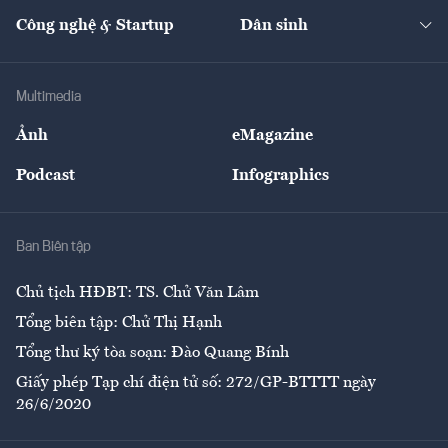
Kinh doanh
Kết nối
Tạp chí kinh tế Việt Nam
eMagazine
Nhà đầu tư
Du lịch
Công nghệ & Startup
Dân sinh
Tư vấn
Nông sản
Doanh nhân
Tư vấn Tiêu & Dùng
Infographics
Hạ tầng
Sức khỏe
Khung pháp lý
Doanh nghiệp
Địa phương
Thị trường
Bảo hiểm
Multimedia
Sự kiện
Nhân lực
Ảnh
eMagazine
Đẹp +
An sinh
Podcast
Infographics
Giải trí
Y tế
Nhà
Ban Biên tập
Ẩm thực
Chủ tịch HĐBT: TS. Chử Văn Lâm
Tổng biên tập: Chử Thị Hạnh
Tổng thư ký tòa soạn: Đào Quang Bính
Giấy phép Tạp chí điện tử số: 272/GP-BTTTT ngày
26/6/2020