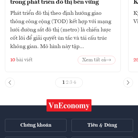
trong phát triển đô thị bền vững
K
Phát triển đô thị theo định hướng giao
K
thông công cộng (TOD) kết hợp với mạng
V
lưới đường sắt đô thị (metro) là chiến lược
cốt lõi để giải quyết ùn tắc và tái cấu trúc
không gian. Mô hình này tập...
10
bài viết
Xem tất cả
2
1
2
3
4
Chứng khoán
Tiêu & Dùng