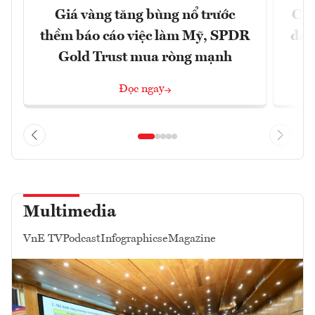
Giá vàng tăng bùng nổ trước
Chí
thềm báo cáo việc làm Mỹ, SPDR
đã 
Gold Trust mua ròng mạnh
Đọc ngay
Multimedia
VnE TV
Podcast
Infographics
eMagazine