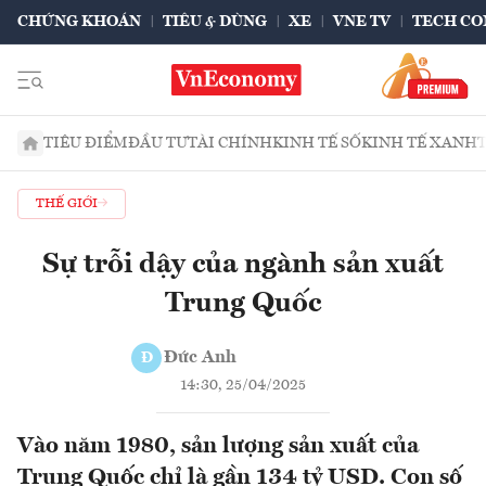
CHỨNG KHOÁN
TIÊU & DÙNG
XE
VNE TV
TECH CO
TIÊU ĐIỂM
ĐẦU TƯ
TÀI CHÍNH
KINH TẾ SỐ
KINH TẾ XANH
THẾ GIỚI
Sự trỗi dậy của ngành sản xuất
Trung Quốc
Đức Anh
Đ
14:30, 25/04/2025
Vào năm 1980, sản lượng sản xuất của
Trung Quốc chỉ là gần 134 tỷ USD. Con số