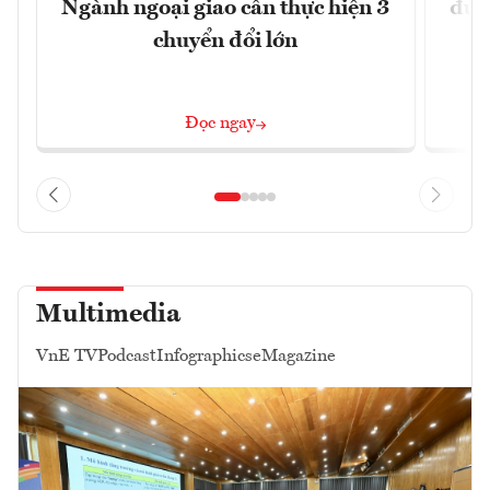
Ngành ngoại giao cần thực hiện 3
đủ 
chuyển đổi lớn
Đọc ngay
Multimedia
VnE TV
Podcast
Infographics
eMagazine