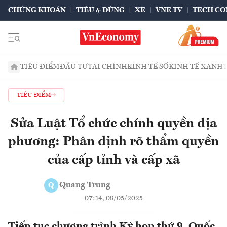
CHỨNG KHOÁN
TIÊU & DÙNG
XE
VNE TV
TECH CO
TIÊU ĐIỂM
ĐẦU TƯ
TÀI CHÍNH
KINH TẾ SỐ
KINH TẾ XANH
TIÊU ĐIỂM
Sửa Luật Tổ chức chính quyền địa
phương: Phân định rõ thẩm quyền
của cấp tỉnh và cấp xã
Quang Trung
Q
07:14, 08/05/2025
Tiếp tục chương trình Kỳ họp thứ 9, Quốc