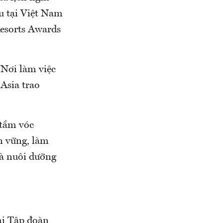
u tại Việt Nam
Resorts Awards
“Nơi làm việc
Asia trao
 tầm vóc
n vững, làm
và nuôi dưỡng
hi Tập đoàn