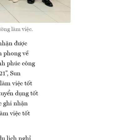
ường làm việc.
 nhận được
n phong về
ạnh phúc công
21”, Sun
làm việc tốt
tuyển dụng tốt
c ghi nhận
àm việc tốt
u lịch nghỉ