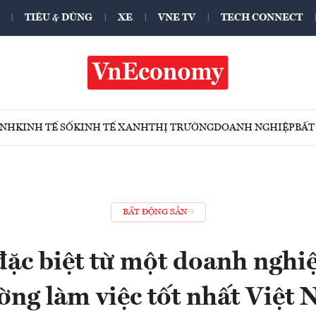
TIÊU & DÙNG
XE
VNE TV
TECH CONNECT
ÍNH
KINH TẾ SỐ
KINH TẾ XANH
THỊ TRƯỜNG
DOANH NGHIỆP
BẤT
BẤT ĐỘNG SẢN
đặc biệt từ một doanh nghi
ờng làm việc tốt nhất Việt