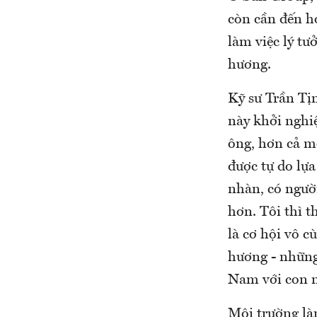
còn cần đến họ
làm việc lý t
hương.
Kỹ sư Trần Tị
này khởi nghiệ
ông, hơn cả m
được tự do lự
nhàn, có ngườ
hơn. Tôi thì 
là cơ hội vô c
hương - những 
Nam với con mắ
Môi trường là