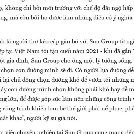
, không chỉ bởi môi trường với chế độ đãi ngộ hấp 
ưởng, mà còn bởi họ được làm những điều có ý nghĩa
nh là người thợ kéo cáp gắn bó với Sun Group từ ng
p tại Việt Nam tới tận cuối năm 2021 - khi đã gần 
ột gia đình, Sun Group cho ông một lý tưởng sống.
a chọn con đường mình sẽ đi. Có người lựa đường dễ
i lại chủ động chọn đường khó để vươn tới những m
thấy con đường mình chọn không phải khó hay dễ m
ùng lớn, để được góp sức làm nên những công trình v
công trình khiến bạn bè thế giới phải nể phục, phả
t khác”, người kỹ sư già nói.
m việc chuyên nghiệp tại Sun Group cũng mang đến