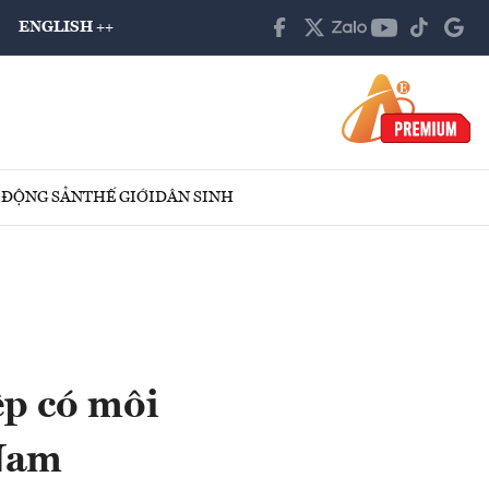
ENGLISH ++
 ĐỘNG SẢN
THẾ GIỚI
DÂN SINH
ệp có môi
 Nam