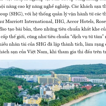
hội nâng cao kỹ năng nghề nghiệp. Các khách sạn t
roup (SHG), với hệ thống quản lý vận hành từ các t
như Marriott International, IHG, Accor Hotels, Ros
đào tạo bài bản, theo những tiêu chuẩn khắt khe c
cấp thế giới, cũng như tiêu chuẩn “dịch vụ từ tâm” 
iều nhân tài của SHG đã lập thành tích, làm rạng
ách sạn của Việt Nam, khi tham gia thi đấu trên t