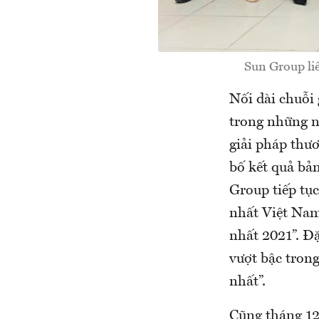
Sun Group liê
Nối dài chuỗi
trong những n
giải pháp thư
bố kết quả bả
Group tiếp tụ
nhất Việt Nam
nhất 2021”. Đặ
vượt bậc tron
nhất”.
Cũng tháng 12