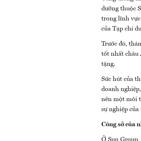
dưỡng thuộc S
trong lĩnh vực
của Tạp chí du
Trước đó, thá
tốt nhất châu 
tặng.
Sức hút của t
doanh nghiệp,
nên một môi t
sự nghiệp của
Công sở của n
Ở Sun Group, 