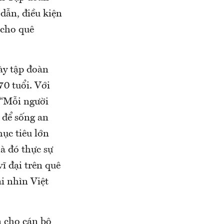
dẫn, điều kiện
 cho quê
ày tập đoàn
70 tuổi. Với
 “Mỗi người
 để sống an
ục tiêu lớn
à đó thực sự
ĩ đại trên quê
i nhìn Việt
 cho cán bộ