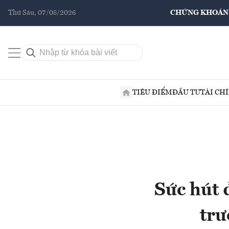
Thứ Sáu, 07/08/2026
CHỨNG KHOÁN
TIÊU ĐIỂM
ĐẦU TƯ
TÀI CH
Sức hút 
trư