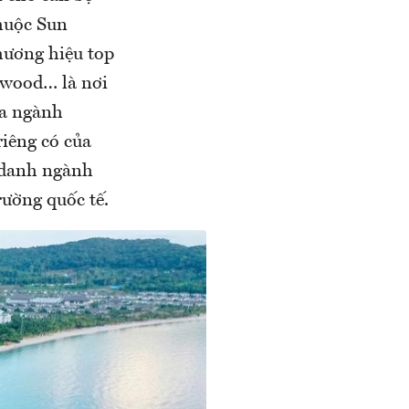
huộc Sun
hương hiệu top
ewood… là nơi
ủa ngành
riêng có của
 danh ngành
rường quốc tế.