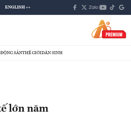
ENGLISH ++
 ĐỘNG SẢN
THẾ GIỚI
DÂN SINH
tế lớn năm