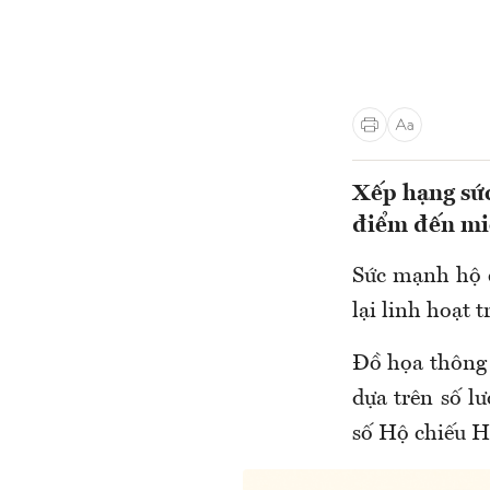
Xếp hạng sức
điểm đến miễ
Sức mạnh hộ c
lại linh hoạt 
Đồ họa thông 
dựa trên số l
số Hộ chiếu H