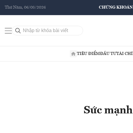
Thứ Năm, 06/08/2026
CHỨNG KHOÁN
TIÊU ĐIỂM
ĐẦU TƯ
TÀI CH
Sức mạnh 