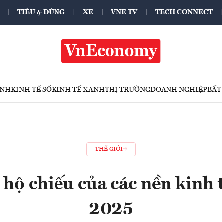
TIÊU & DÙNG
XE
VNE TV
TECH CONNECT
ÍNH
KINH TẾ SỐ
KINH TẾ XANH
THỊ TRƯỜNG
DOANH NGHIỆP
BẤT
THẾ GIỚI
hộ chiếu của các nền kinh 
2025