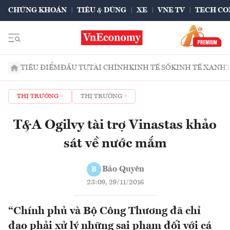
CHỨNG KHOÁN
TIÊU & DÙNG
XE
VNE TV
TECH CO
TIÊU ĐIỂM
ĐẦU TƯ
TÀI CHÍNH
KINH TẾ SỐ
KINH TẾ XANH
THỊ TRƯỜNG
THỊ TRƯỜNG
T&A Ogilvy tài trợ Vinastas khảo
sát về nước mắm
Bảo Quyên
B
23:09, 29/11/2016
“Chính phủ và Bộ Công Thương đã chỉ
đạo phải xử lý những sai phạm đối với cá