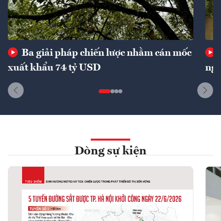
Ba giải pháp chiến lược nhằm cán mốc
xuất khẩu 74 tỷ USD
ngu
Dòng sự kiện