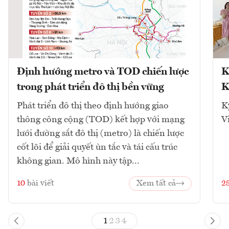
Định hướng metro và TOD chiến lược
K
trong phát triển đô thị bền vững
K
Phát triển đô thị theo định hướng giao
K
thông công cộng (TOD) kết hợp với mạng
V
lưới đường sắt đô thị (metro) là chiến lược
cốt lõi để giải quyết ùn tắc và tái cấu trúc
không gian. Mô hình này tập...
10
bài viết
Xem tất cả
2
1
2
3
4