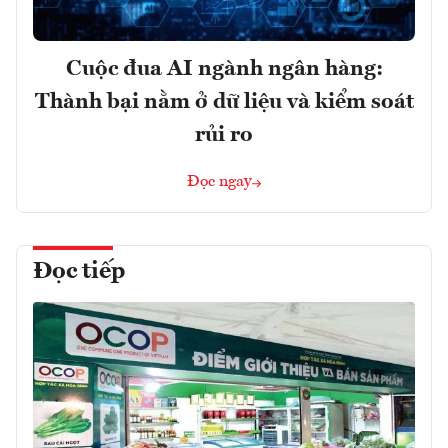
Cuộc đua AI ngành ngân hàng:
Thành bại nằm ở dữ liệu và kiểm soát
rủi ro
Đọc ngay
Đọc tiếp