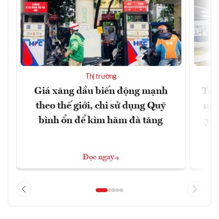
Thị trường
Giá xăng dầu biến động mạnh
Tăn
theo thế giới, chi sử dụng Quỹ
min
bình ổn để kìm hãm đà tăng
yêu
Đọc ngay