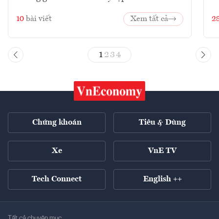
10
bài viết
Xem tất cả
2
1
2
3
4
Chứng khoán
Tiêu & Dùng
Xe
VnE TV
Tech Connect
English ++
Tất cả chuyên mục