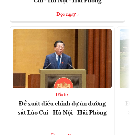
Cai - Hà Nội - Hải Phòng
Đọc ngay
Đầu tư
Đề xuất điều chỉnh dự án đường
Đồn
sắt Lào Cai - Hà Nội - Hải Phòng
3 