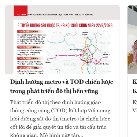
Định hướng metro và TOD chiến lược
K
trong phát triển đô thị bền vững
K
Phát triển đô thị theo định hướng giao
K
thông công cộng (TOD) kết hợp với mạng
V
lưới đường sắt đô thị (metro) là chiến lược
cốt lõi để giải quyết ùn tắc và tái cấu trúc
không gian. Mô hình này tập...