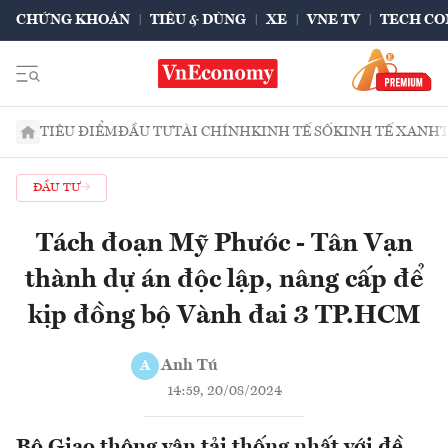
CHỨNG KHOÁN
TIÊU & DÙNG
XE
VNE TV
TECH CO
TIÊU ĐIỂM
ĐẦU TƯ
TÀI CHÍNH
KINH TẾ SỐ
KINH TẾ XANH
ĐẦU TƯ
Tách đoạn Mỹ Phước - Tân Vạn
thành dự án độc lập, nâng cấp để
kịp đồng bộ Vành đai 3 TP.HCM
Anh Tú
A
14:59, 20/08/2024
Bộ Giao thông vận tải thống nhất với đề