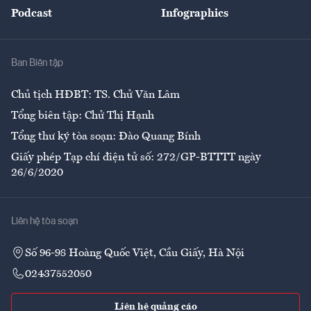
An sinh
Podcast
Infographics
Giải trí
Y tế
Nhà
Ban Biên tập
Ẩm thực
Chủ tịch HĐBT: TS. Chử Văn Lâm
Tổng biên tập: Chử Thị Hạnh
Tổng thư ký tòa soạn: Đào Quang Bính
Giấy phép Tạp chí điện tử số: 272/GP-BTTTT ngày
26/6/2020
Liên hệ tòa soạn
Số 96-98 Hoàng Quốc Việt, Cầu Giấy, Hà Nội
02437552050
Liên hệ quảng cáo