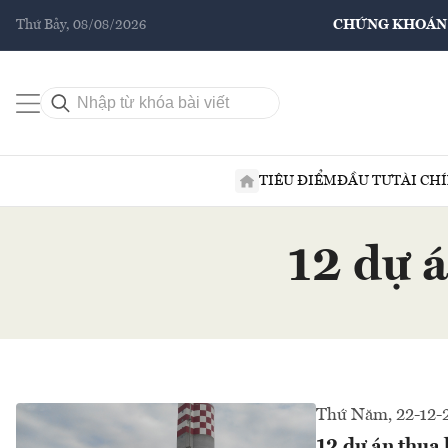
Thứ Bảy, 08/08/2026
CHỨNG KHOÁN
TIÊU ĐIỂM
ĐẦU TƯ
TÀI CH
12 dự 
Thứ Năm, 22-12-
12 dự án thua 