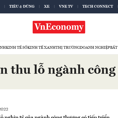
TIÊU & DÙNG
XE
VNE TV
TECH CONNECT
ÍNH
KINH TẾ SỐ
KINH TẾ XANH
THỊ TRƯỜNG
DOANH NGHIỆP
BẤT
án thu lỗ ngành công
2022
lỗ nghìn tỷ của ngành công thương có tiến triển