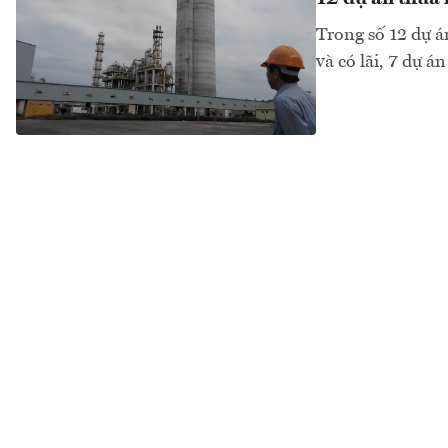
Trong số 12 dự á
và có lãi, 7 dự á