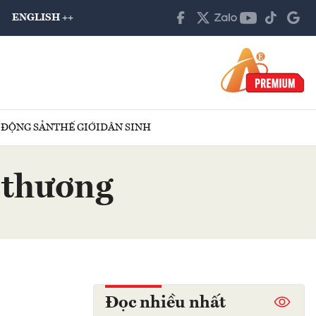
ENGLISH ++
 ĐỘNG SẢN
THẾ GIỚI
DÂN SINH
 thương
Đọc nhiều nhất