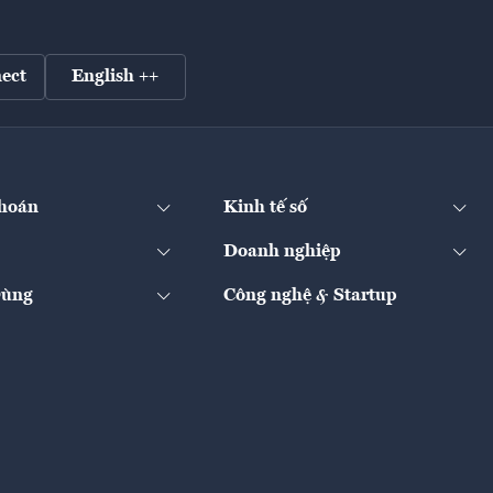
ect
English ++
hoán
Kinh tế số
Doanh nghiệp
Dùng
Công nghệ & Startup