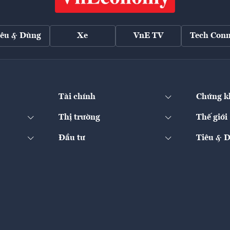
iêu & Dùng
Xe
VnE TV
Tech Conn
Tài chính
Chứng k
Thị trường
Thế giới
Đầu tư
Tiêu & 