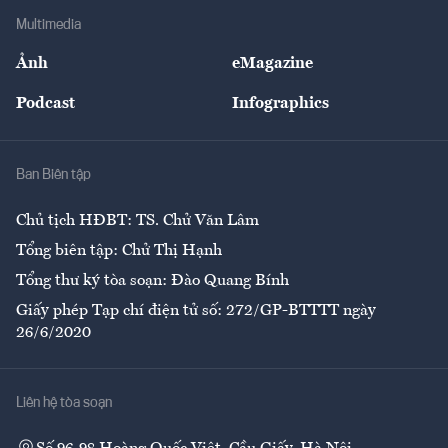
Địa phương
Thị trường
Bảo hiểm
Multimedia
Sự kiện
Nhân lực
Ảnh
eMagazine
Đẹp +
An sinh
Podcast
Infographics
Giải trí
Y tế
Nhà
Ban Biên tập
Ẩm thực
Chủ tịch HĐBT: TS. Chử Văn Lâm
Tổng biên tập: Chử Thị Hạnh
Tổng thư ký tòa soạn: Đào Quang Bính
Giấy phép Tạp chí điện tử số: 272/GP-BTTTT ngày
26/6/2020
Liên hệ tòa soạn