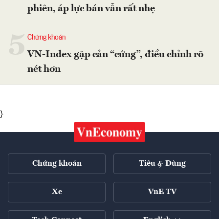
phiên, áp lực bán vẫn rất nhẹ
5
Chứng khoán
VN-Index gặp cản “cứng”, điều chỉnh rõ
nét hơn
}
Chứng khoán
Tiêu & Dùng
Xe
VnE TV