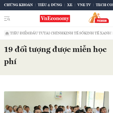
CHỨNG KHOÁN
TIÊU & DÙNG
XE
VNE TV
TECH CO
TIÊU ĐIỂM
ĐẦU TƯ
TÀI CHÍNH
KINH TẾ SỐ
KINH TẾ XANH
19 đối tượng được miễn học
phí