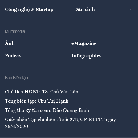
Cafe BĐS
Thị trường
Kinh doanh
Kết nối
Tạp chí kinh tế Việt Nam
eMagazine
Nhà đầu tư
Du lịch
Công nghệ & Startup
Dân sinh
Tư vấn
Nông sản
Doanh nhân
Tư vấn Tiêu & Dùng
Infographics
Hạ tầng
Sức khỏe
Khung pháp lý
Doanh nghiệp
Địa phương
Thị trường
Bảo hiểm
Multimedia
Sự kiện
Nhân lực
Ảnh
eMagazine
Đẹp +
An sinh
Podcast
Infographics
Giải trí
Y tế
Nhà
Ban Biên tập
Ẩm thực
Chủ tịch HĐBT: TS. Chử Văn Lâm
Tổng biên tập: Chử Thị Hạnh
Tổng thư ký tòa soạn: Đào Quang Bính
Giấy phép Tạp chí điện tử số: 272/GP-BTTTT ngày
26/6/2020