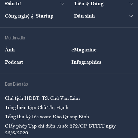
The Guide
Video
Đầu tư
Tiêu & Dùng
Quản trị số
Cafe BĐS
Thị trường
Kinh doanh
Kết nối
Tạp chí kinh tế Việt Nam
eMagazine
Nhà đầu tư
Du lịch
Công nghệ & Startup
Dân sinh
Tư vấn
Nông sản
Doanh nhân
Tư vấn Tiêu & Dùng
Infographics
Hạ tầng
Sức khỏe
Khung pháp lý
Doanh nghiệp
Địa phương
Thị trường
Bảo hiểm
Multimedia
Sự kiện
Nhân lực
Ảnh
eMagazine
Đẹp +
An sinh
Podcast
Infographics
Giải trí
Y tế
Nhà
Ban Biên tập
Ẩm thực
Chủ tịch HĐBT: TS. Chử Văn Lâm
Tổng biên tập: Chử Thị Hạnh
Tổng thư ký tòa soạn: Đào Quang Bính
Giấy phép Tạp chí điện tử số: 272/GP-BTTTT ngày
26/6/2020