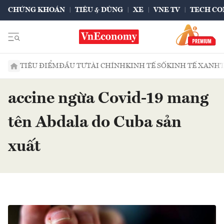
CHỨNG KHOÁN
TIÊU & DÙNG
XE
VNE TV
TECH CO
TIÊU ĐIỂM
ĐẦU TƯ
TÀI CHÍNH
KINH TẾ SỐ
KINH TẾ XANH
accine ngừa Covid-19 mang
tên Abdala do Cuba sản
xuất