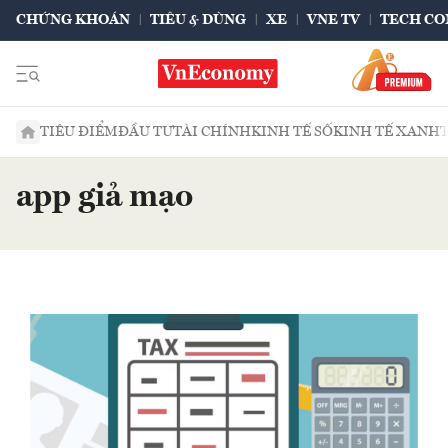
CHỨNG KHOÁN
TIÊU & DÙNG
XE
VNE TV
TECH CO
TIÊU ĐIỂM
ĐẦU TƯ
TÀI CHÍNH
KINH TẾ SỐ
KINH TẾ XANH
app giả mạo