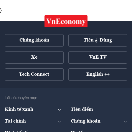
}
Chứng khoán
Tiêu & Dùng
Xe
VnE TV
Tech Connect
English ++
Tất cả chuyên mục
Kinh tế xanh
Tiêu điểm
Chuyển động xanh
Tài chính
Chứng khoán
Pháp lý
Ngân hàng
Doanh nghiệp niêm yết