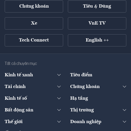
Chứng khoán
Tiêu & Dùng
Xe
VnE TV
Tech Connect
English ++
Tất cả chuyên mục
Kinh tế xanh
Tiêu điểm
Chuyển động xanh
Tài chính
Chứng khoán
Pháp lý
Ngân hàng
Doanh nghiệp niêm yết
Kinh tế số
Hạ tầng
Thương hiệu xanh
Thị trường vốn
Thị trường
Sản phẩm - Thị trường
Bất động sản
Thị trường
Diễn đàn
Thuế
Đầu tư
Tài sản số
Chính sách
Xuất nhập khẩu
Thế giới
Doanh nghiệp
Bảo hiểm
Quốc tế
Dịch vụ số
Thị trường
Khung pháp lý
Kinh tế
Chuyển động