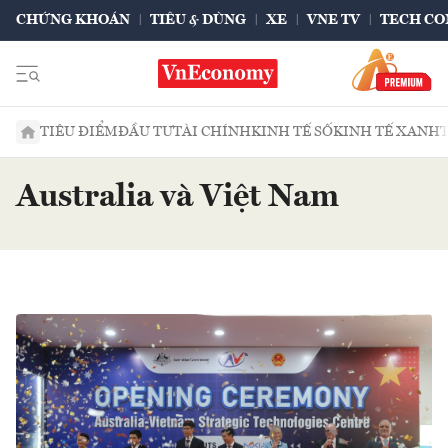
CHỨNG KHOÁN
TIÊU & DÙNG
XE
VNE TV
TECH CO
TIÊU ĐIỂM
ĐẦU TƯ
TÀI CHÍNH
KINH TẾ SỐ
KINH TẾ XANH
Australia và Việt Nam