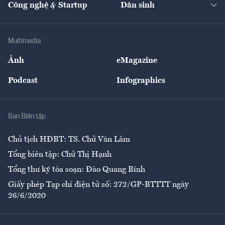
Công nghệ & Startup
Dân sinh
Tư vấn
Nông sản
Doanh nhân
Tư vấn Tiêu & Dùng
Infographics
Hạ tầng
Sức khỏe
Khung pháp lý
Doanh nghiệp
Địa phương
Thị trường
Bảo hiểm
Multimedia
Sự kiện
Nhân lực
Ảnh
eMagazine
Đẹp +
An sinh
Podcast
Infographics
Giải trí
Y tế
Nhà
Ban Biên tập
Ẩm thực
Chủ tịch HĐBT: TS. Chử Văn Lâm
Tổng biên tập: Chử Thị Hạnh
Tổng thư ký tòa soạn: Đào Quang Bính
Giấy phép Tạp chí điện tử số: 272/GP-BTTTT ngày
26/6/2020