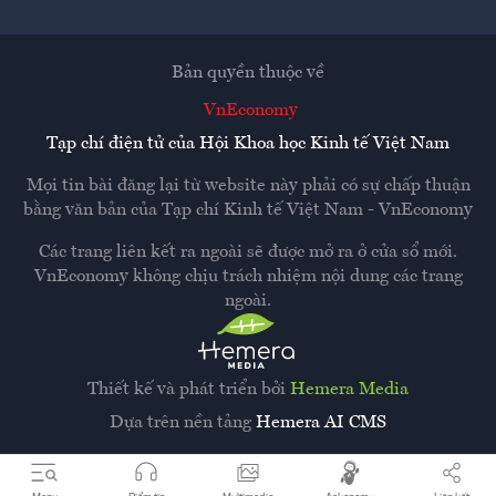
Bản quyền thuộc về
VnEconomy
Tạp chí điện tử của Hội Khoa học Kinh tế Việt Nam
Mọi tin bài đăng lại từ website này phải có sự chấp thuận
bằng văn bản của
Tạp chí Kinh tế Việt Nam - VnEconomy
Các trang liên kết ra ngoài sẽ được mở ra ở cửa sổ mới.
VnEconomy không chịu trách nhiệm nội dung các trang
ngoài.
Thiết kế và phát triển bởi
Hemera Media
Dựa trên nền tảng
Hemera AI CMS