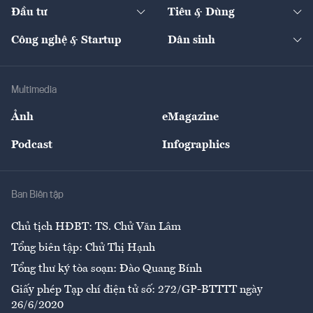
The Guide
Video
Đầu tư
Tiêu & Dùng
Quản trị số
Cafe BĐS
Thị trường
Kinh doanh
Kết nối
Tạp chí kinh tế Việt Nam
eMagazine
Nhà đầu tư
Du lịch
Công nghệ & Startup
Dân sinh
Tư vấn
Nông sản
Doanh nhân
Tư vấn Tiêu & Dùng
Infographics
Hạ tầng
Sức khỏe
Khung pháp lý
Doanh nghiệp
Địa phương
Thị trường
Bảo hiểm
Multimedia
Sự kiện
Nhân lực
Ảnh
eMagazine
Đẹp +
An sinh
Podcast
Infographics
Giải trí
Y tế
Nhà
Ban Biên tập
Ẩm thực
Chủ tịch HĐBT: TS. Chử Văn Lâm
Tổng biên tập: Chử Thị Hạnh
Tổng thư ký tòa soạn: Đào Quang Bính
Giấy phép Tạp chí điện tử số: 272/GP-BTTTT ngày
26/6/2020