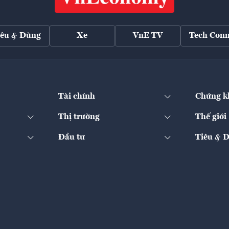
iêu & Dùng
Xe
VnE TV
Tech Conn
Tài chính
Chứng k
Thị trường
Thế giới
Đầu tư
Tiêu & 