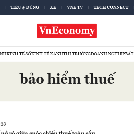
TIÊU & DÙNG
XE
VNE TV
TECH CONNECT
ÍNH
KINH TẾ SỐ
KINH TẾ XANH
THỊ TRƯỜNG
DOANH NGHIỆP
BẤT
bảo hiểm thuế
023
nở rộ giữa cuộc chiến thuế toàn cầu