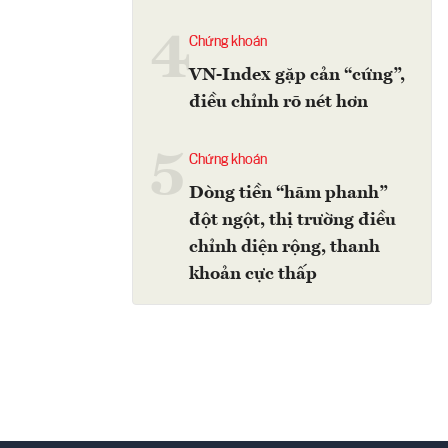
4
Chứng khoán
VN-Index gặp cản “cứng”,
điều chỉnh rõ nét hơn
5
Chứng khoán
Dòng tiền “hãm phanh”
đột ngột, thị trường điều
chỉnh diện rộng, thanh
khoản cực thấp