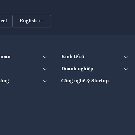
ect
English ++
hoán
Kinh tế số
Doanh nghiệp
Dùng
Công nghệ & Startup