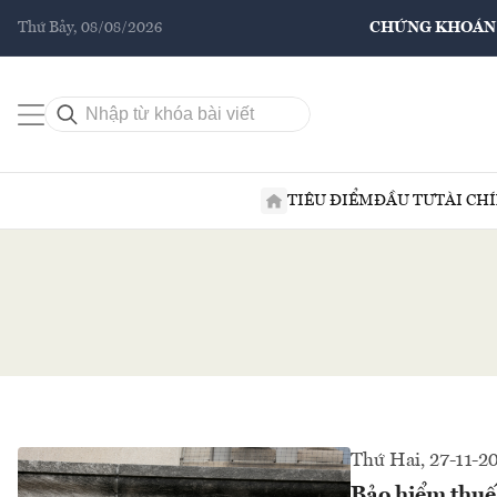
Thứ Bảy, 08/08/2026
CHỨNG KHOÁN
TIÊU ĐIỂM
ĐẦU TƯ
TÀI CH
Thứ Hai, 27-11-2
Bảo hiểm thuế 