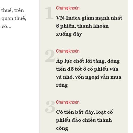
1
Chứng khoán
 thuế, trên
VN-Index giảm mạnh nhất
ơ quan thuế,
8 phiên, thanh khoản
có...
xuống đáy
2
Chứng khoán
Áp lực chốt lời tăng, dòng
tiền đỡ tốt ở cổ phiếu vừa
và nhỏ, vốn ngoại vẫn mua
ròng
3
Chứng khoán
Có tiền bắt đáy, loạt cổ
phiếu đảo chiều thành
công