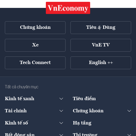
Chứng khoán
Tiêu & Dùng
Xe
VnE TV
Tech Connect
English ++
Tất cả chuyên mục
Kinh tế xanh
Tiêu điểm
Chuyển động xanh
Tài chính
Chứng khoán
Pháp lý
Ngân hàng
Doanh nghiệp niêm yết
Kinh tế số
Hạ tầng
Thương hiệu xanh
Thị trường vốn
Thị trường
Sản phẩm - Thị trường
Bất động sản
Thị trường