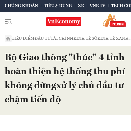
CHỨNG KHOÁN
TIÊU & DÙNG
XE
VNE TV
TECH CO
TIÊU ĐIỂM
ĐẦU TƯ
TÀI CHÍNH
KINH TẾ SỐ
KINH TẾ XANH
Bộ Giao thông "thúc" 4 tỉnh
hoàn thiện hệ thống thu phí
không dừngxử lý chủ đầu tư
chậm tiến độ