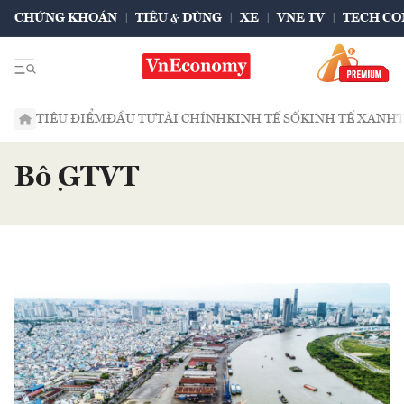
CHỨNG KHOÁN
TIÊU & DÙNG
XE
VNE TV
TECH CO
TIÊU ĐIỂM
ĐẦU TƯ
TÀI CHÍNH
KINH TẾ SỐ
KINH TẾ XANH
Bộ GTVT