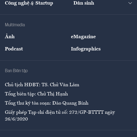
Công nghệ & Startup
Dân sinh
Tư vấn
Nông sản
Doanh nhân
Tư vấn Tiêu & Dùng
Infographics
Hạ tầng
Sức khỏe
Khung pháp lý
Doanh nghiệp
Địa phương
Thị trường
Bảo hiểm
Multimedia
Sự kiện
Nhân lực
Ảnh
eMagazine
Đẹp +
An sinh
Podcast
Infographics
Giải trí
Y tế
Nhà
Ban Biên tập
Ẩm thực
Chủ tịch HĐBT: TS. Chử Văn Lâm
Tổng biên tập: Chử Thị Hạnh
Tổng thư ký tòa soạn: Đào Quang Bính
Giấy phép Tạp chí điện tử số: 272/GP-BTTTT ngày
26/6/2020