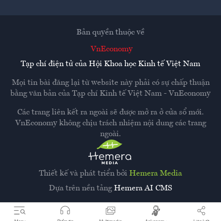
Bản quyền thuộc về
VnEconomy
Tạp chí điện tử của Hội Khoa học Kinh tế Việt Nam
Mọi tin bài đăng lại từ website này phải có sự chấp thuận
bằng văn bản của
Tạp chí Kinh tế Việt Nam - VnEconomy
Các trang liên kết ra ngoài sẽ được mở ra ở cửa sổ mới.
VnEconomy không chịu trách nhiệm nội dung các trang
ngoài.
Thiết kế và phát triển bởi
Hemera Media
Dựa trên nền tảng
Hemera AI CMS