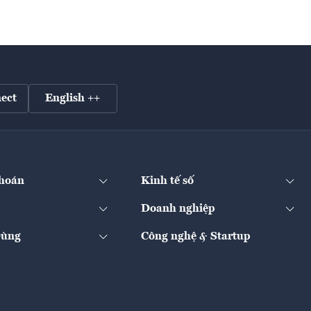
ect
English ++
hoán
Kinh tế số
Doanh nghiệp
Dùng
Công nghệ & Startup