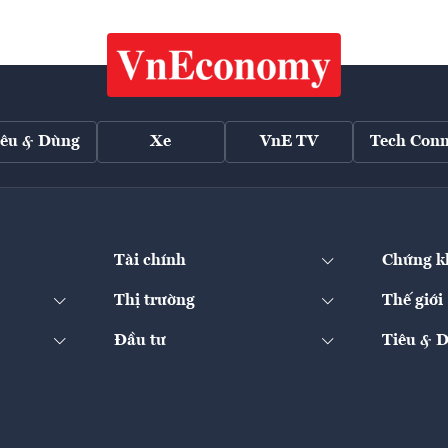
iêu & Dùng
Xe
VnE TV
Tech Conn
Tài chính
Chứng k
Thị trường
Thế giới
Đầu tư
Tiêu & 