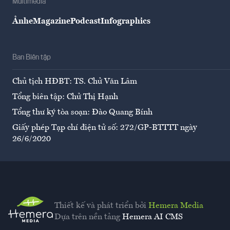
Multimedia
Ảnh
eMagazine
Podcast
Infographics
Ban Biên tập
Chủ tịch HĐBT: TS. Chử Văn Lâm
Tổng biên tập: Chử Thị Hạnh
Tổng thư ký tòa soạn: Đào Quang Bính
Giấy phép Tạp chí điện tử số: 272/GP-BTTTT ngày
26/6/2020
Thiết kế và phát triển bởi
Hemera Media
Dựa trên nền tảng
Hemera AI CMS