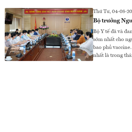
Thứ Tư, 04-08-2
Bộ trưởng Ngu
Bộ Y tế đã và đa
sớm nhất cho ng
bao phủ vaccine.
nhất là trong thá