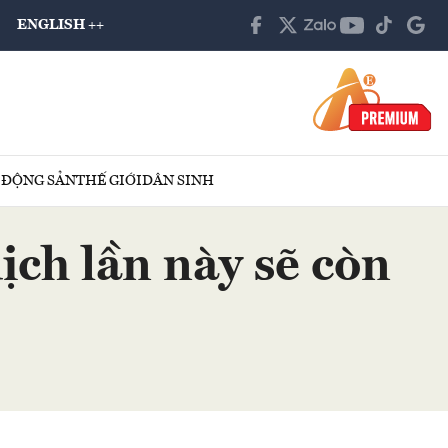
ENGLISH ++
 ĐỘNG SẢN
THẾ GIỚI
DÂN SINH
ch lần này sẽ còn