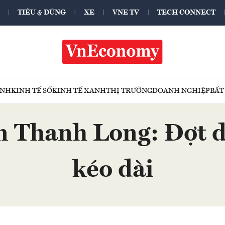
TIÊU & DÙNG
XE
VNE TV
TECH CONNECT
ÍNH
KINH TẾ SỐ
KINH TẾ XANH
THỊ TRƯỜNG
DOANH NGHIỆP
BẤT
 Thanh Long: Đợt dị
kéo dài