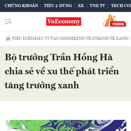
CHỨNG KHOÁN
TIÊU & DÙNG
XE
VNE TV
TECH CO
TIÊU ĐIỂM
ĐẦU TƯ
TÀI CHÍNH
KINH TẾ SỐ
KINH TẾ XANH
Bộ trưởng Trần Hồng Hà
chia sẻ về xu thế phát triển
tăng trưởng xanh