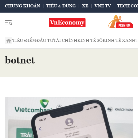
CHỨNG KHOÁN
TIÊU & DÙNG
XE
VNE TV
TECH CO
TIÊU ĐIỂM
ĐẦU TƯ
TÀI CHÍNH
KINH TẾ SỐ
KINH TẾ XANH
botnet