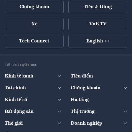
Chứng khoán
Tiêu & Dùng
Xe
VnE TV
Tech Connect
English ++
Tất cả chuyên mục
Kinh tế xanh
Tiêu điểm
Chuyển động xanh
Tài chính
Chứng khoán
Pháp lý
Ngân hàng
Doanh nghiệp niêm yết
Kinh tế số
Hạ tầng
Thương hiệu xanh
Thị trường vốn
Thị trường
Sản phẩm - Thị trường
Bất động sản
Thị trường
Diễn đàn
Thuế
Đầu tư
Tài sản số
Chính sách
Xuất nhập khẩu
Thế giới
Doanh nghiệp
Bảo hiểm
Quốc tế
Dịch vụ số
Thị trường
Khung pháp lý
Kinh tế
Chuyển động