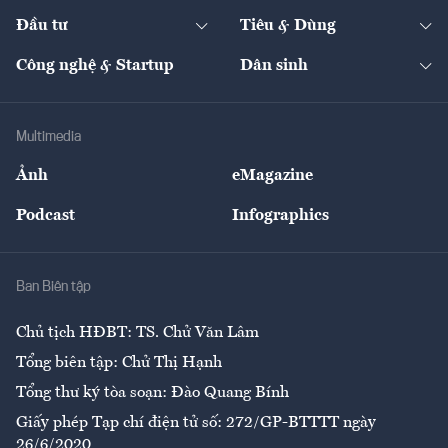
Dự án
Công nghiệp
Chuyển động 24h
Đối thoại
The Guide
Video
Đầu tư
Tiêu & Dùng
Quản trị số
Cafe BĐS
Thị trường
Kinh doanh
Kết nối
Tạp chí kinh tế Việt Nam
eMagazine
Nhà đầu tư
Du lịch
Công nghệ & Startup
Dân sinh
Tư vấn
Nông sản
Doanh nhân
Tư vấn Tiêu & Dùng
Infographics
Hạ tầng
Sức khỏe
Khung pháp lý
Doanh nghiệp
Địa phương
Thị trường
Bảo hiểm
Multimedia
Sự kiện
Nhân lực
Ảnh
eMagazine
Đẹp +
An sinh
Podcast
Infographics
Giải trí
Y tế
Nhà
Ban Biên tập
Ẩm thực
Chủ tịch HĐBT: TS. Chử Văn Lâm
Tổng biên tập: Chử Thị Hạnh
Tổng thư ký tòa soạn: Đào Quang Bính
Giấy phép Tạp chí điện tử số: 272/GP-BTTTT ngày
26/6/2020