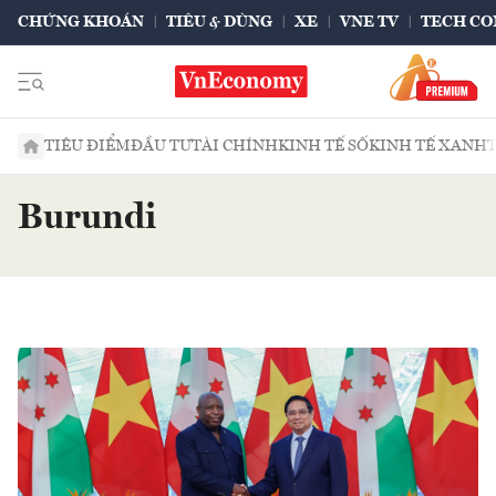
CHỨNG KHOÁN
TIÊU & DÙNG
XE
VNE TV
TECH CO
TIÊU ĐIỂM
ĐẦU TƯ
TÀI CHÍNH
KINH TẾ SỐ
KINH TẾ XANH
Burundi