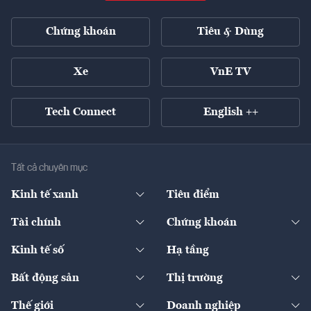
Chứng khoán
Tiêu & Dùng
Xe
VnE TV
Tech Connect
English ++
Tất cả chuyên mục
Kinh tế xanh
Tiêu điểm
Chuyển động xanh
Tài chính
Chứng khoán
Pháp lý
Ngân hàng
Doanh nghiệp niêm yết
Kinh tế số
Hạ tầng
Thương hiệu xanh
Thị trường vốn
Thị trường
Sản phẩm - Thị trường
Bất động sản
Thị trường
Diễn đàn
Thuế
Đầu tư
Tài sản số
Chính sách
Xuất nhập khẩu
Thế giới
Doanh nghiệp