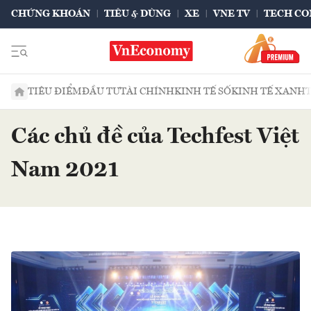
CHỨNG KHOÁN
TIÊU & DÙNG
XE
VNE TV
TECH CO
TIÊU ĐIỂM
ĐẦU TƯ
TÀI CHÍNH
KINH TẾ SỐ
KINH TẾ XANH
Các chủ đề của Techfest Việt
Nam 2021