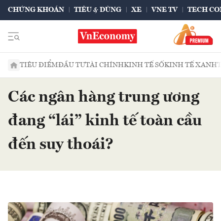
CHỨNG KHOÁN
TIÊU & DÙNG
XE
VNE TV
TECH CO
TIÊU ĐIỂM
ĐẦU TƯ
TÀI CHÍNH
KINH TẾ SỐ
KINH TẾ XANH
Các ngân hàng trung ương
đang “lái” kinh tế toàn cầu
đến suy thoái?