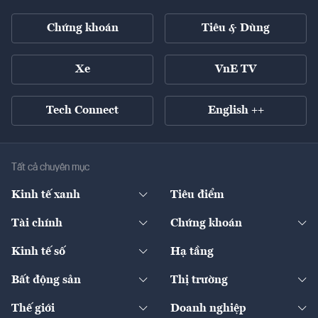
Chứng khoán
Tiêu & Dùng
Xe
VnE TV
Tech Connect
English ++
Tất cả chuyên mục
Kinh tế xanh
Tiêu điểm
Chuyển động xanh
Tài chính
Chứng khoán
Pháp lý
Ngân hàng
Doanh nghiệp niêm yết
Kinh tế số
Hạ tầng
Thương hiệu xanh
Thị trường vốn
Thị trường
Sản phẩm - Thị trường
Bất động sản
Thị trường
Diễn đàn
Thuế
Đầu tư
Tài sản số
Chính sách
Xuất nhập khẩu
Thế giới
Doanh nghiệp
Bảo hiểm
Quốc tế