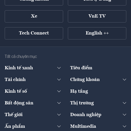
Xe
VnE TV
Tech Connect
English ++
Tất cả chuyên mục
Kinh tế xanh
Tiêu điểm
Chuyển động xanh
Tài chính
Chứng khoán
Pháp lý
Ngân hàng
Doanh nghiệp niêm yết
Kinh tế số
Hạ tầng
Thương hiệu xanh
Thị trường vốn
Thị trường
Sản phẩm - Thị trường
Bất động sản
Thị trường
Diễn đàn
Thuế
Đầu tư
Tài sản số
Chính sách
Xuất nhập khẩu
Thế giới
Doanh nghiệp
Bảo hiểm
Quốc tế
Dịch vụ số
Thị trường
Khung pháp lý
Kinh tế
Chuyển động
Ấn phẩm
Multimedia
Khung pháp lý
Start-up