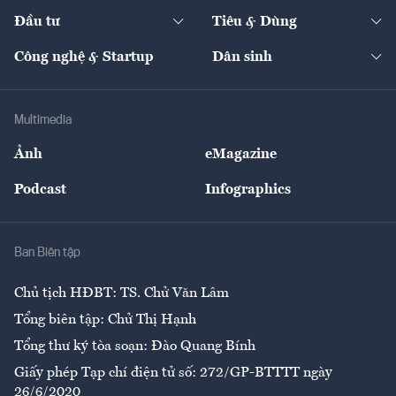
Dự án
Công nghiệp
Chuyển động 24h
Đối thoại
The Guide
Video
Đầu tư
Tiêu & Dùng
Quản trị số
Cafe BĐS
Thị trường
Kinh doanh
Kết nối
Tạp chí kinh tế Việt Nam
eMagazine
Nhà đầu tư
Du lịch
Công nghệ & Startup
Dân sinh
Tư vấn
Nông sản
Doanh nhân
Tư vấn Tiêu & Dùng
Infographics
Hạ tầng
Sức khỏe
Khung pháp lý
Doanh nghiệp
Địa phương
Thị trường
Bảo hiểm
Multimedia
Sự kiện
Nhân lực
Ảnh
eMagazine
Đẹp +
An sinh
Podcast
Infographics
Giải trí
Y tế
Nhà
Ban Biên tập
Ẩm thực
Chủ tịch HĐBT: TS. Chử Văn Lâm
Tổng biên tập: Chử Thị Hạnh
Tổng thư ký tòa soạn: Đào Quang Bính
Giấy phép Tạp chí điện tử số: 272/GP-BTTTT ngày
26/6/2020