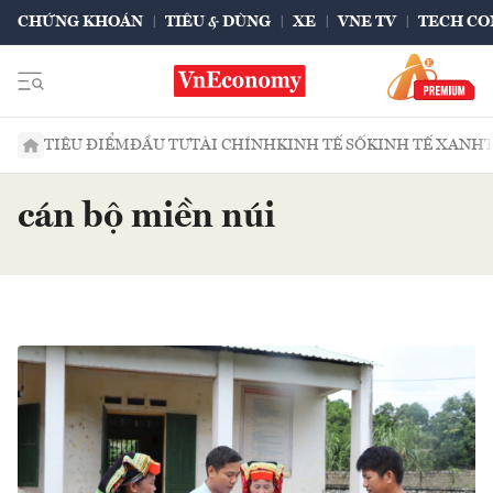
CHỨNG KHOÁN
TIÊU & DÙNG
XE
VNE TV
TECH CO
TIÊU ĐIỂM
ĐẦU TƯ
TÀI CHÍNH
KINH TẾ SỐ
KINH TẾ XANH
cán bộ miền núi