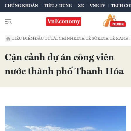
CHỨNG KHOÁN
TIÊU & DÙNG
XE
VNE TV
TECH CO
TIÊU ĐIỂM
ĐẦU TƯ
TÀI CHÍNH
KINH TẾ SỐ
KINH TẾ XANH
Cận cảnh dự án công viên
nước thành phố Thanh Hóa