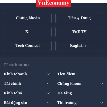
Chứng khoán
Tiêu & Dùng
Xe
VnE TV
Tech Connect
English ++
Tất cả chuyên mục
Kinh tế xanh
Tiêu điểm
Chuyển động xanh
Tài chính
Chứng khoán
Pháp lý
Ngân hàng
Doanh nghiệp niêm yết
Kinh tế số
Hạ tầng
Thương hiệu xanh
Thị trường vốn
Thị trường
Sản phẩm - Thị trường
Bất động sản
Thị trường
Diễn đàn
Thuế
Đầu tư