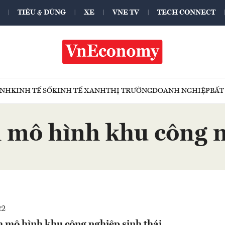
TIÊU & DÙNG
XE
VNE TV
TECH CONNECT
ÍNH
KINH TẾ SỐ
KINH TẾ XANH
THỊ TRƯỜNG
DOANH NGHIỆP
BẤT
mô hình khu công n
22
 mô hình khu công nghiệp sinh thái