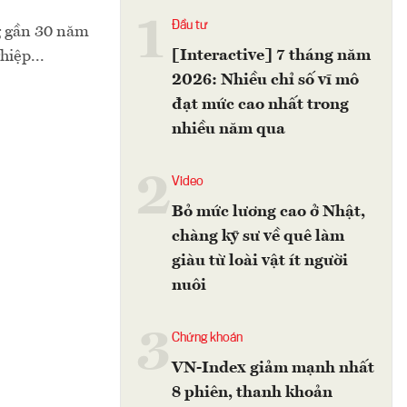
1
Đầu tư
g gần 30 năm
[Interactive] 7 tháng năm
hiệp...
2026: Nhiều chỉ số vĩ mô
đạt mức cao nhất trong
nhiều năm qua
2
Video
Bỏ mức lương cao ở Nhật,
chàng kỹ sư về quê làm
giàu từ loài vật ít người
nuôi
3
Chứng khoán
VN-Index giảm mạnh nhất
8 phiên, thanh khoản