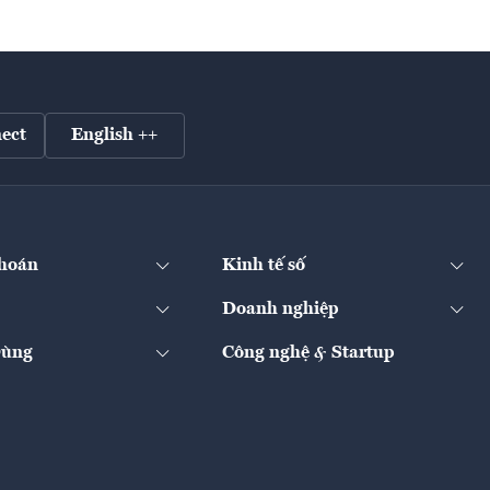
ect
English ++
hoán
Kinh tế số
Doanh nghiệp
Dùng
Công nghệ & Startup