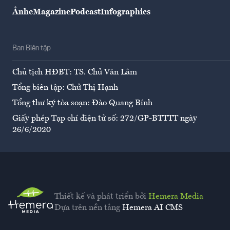
Ảnh
eMagazine
Podcast
Infographics
Ban Biên tập
Chủ tịch HĐBT: TS. Chử Văn Lâm
Tổng biên tập: Chử Thị Hạnh
Tổng thư ký tòa soạn: Đào Quang Bính
Giấy phép Tạp chí điện tử số: 272/GP-BTTTT ngày
26/6/2020
Thiết kế và phát triển bởi
Hemera Media
Dựa trên nền tảng
Hemera AI CMS