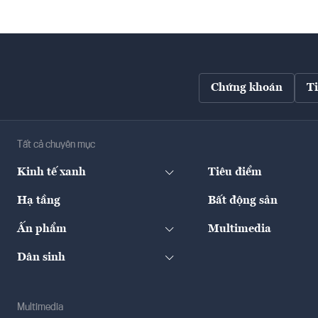
Chứng khoán
T
Tất cả chuyên mục
Kinh tế xanh
Tiêu điểm
Hạ tầng
Bất động sản
Ấn phẩm
Multimedia
Dân sinh
Multimedia