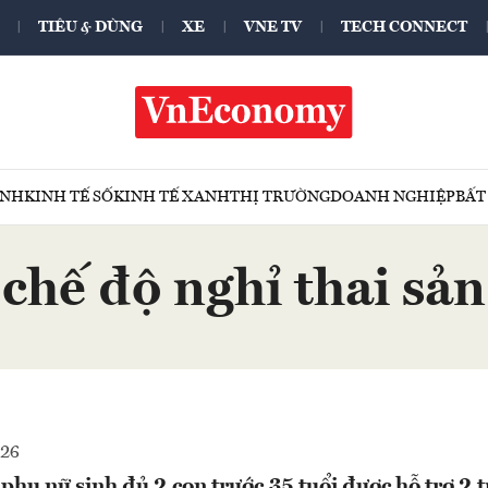
TIÊU & DÙNG
XE
VNE TV
TECH CONNECT
ÍNH
KINH TẾ SỐ
KINH TẾ XANH
THỊ TRƯỜNG
DOANH NGHIỆP
BẤT
chế độ nghỉ thai sản
026
hụ nữ sinh đủ 2 con trước 35 tuổi được hỗ trợ 2 