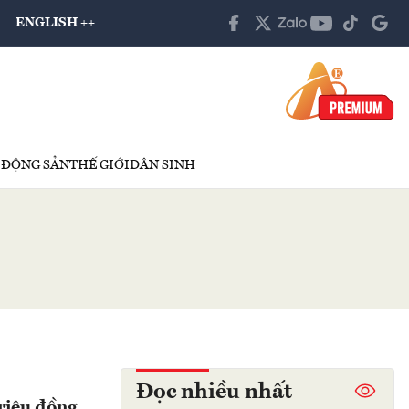
ENGLISH ++
 ĐỘNG SẢN
THẾ GIỚI
DÂN SINH
Đọc nhiều nhất
triệu đồng