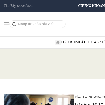
Thứ Bảy, 08/08/2026
CHỨNG KHOÁN
TIÊU ĐIỂM
ĐẦU TƯ
TÀI CH
Thứ Tư, 20-05-2
Từ năm 2027, p