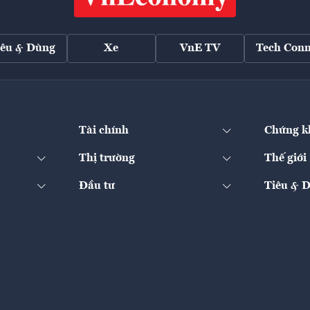
iêu & Dùng
Xe
VnE TV
Tech Conn
Tài chính
Chứng k
Thị trường
Thế giới
Đầu tư
Tiêu & 