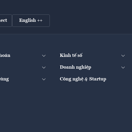
ect
English ++
hoán
Kinh tế số
Doanh nghiệp
Dùng
Công nghệ & Startup