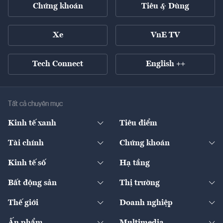
Chứng khoán
Tiêu & Dùng
Xe
VnE TV
Tech Connect
English ++
Tất cả chuyên mục
Kinh tế xanh
Tiêu điểm
Chuyển động xanh
Tài chính
Chứng khoán
Pháp lý
Ngân hàng
Doanh nghiệp niêm yết
Kinh tế số
Hạ tầng
Thương hiệu xanh
Thị trường vốn
Thị trường
Sản phẩm - Thị trường
Bất động sản
Thị trường
Diễn đàn
Thuế
Đầu tư
Tài sản số
Chính sách
Xuất nhập khẩu
Thế giới
Doanh nghiệp
Bảo hiểm
Quốc tế
Dịch vụ số
Thị trường
Khung pháp lý
Kinh tế
Chuyển động
Ấn phẩm
Multimedia