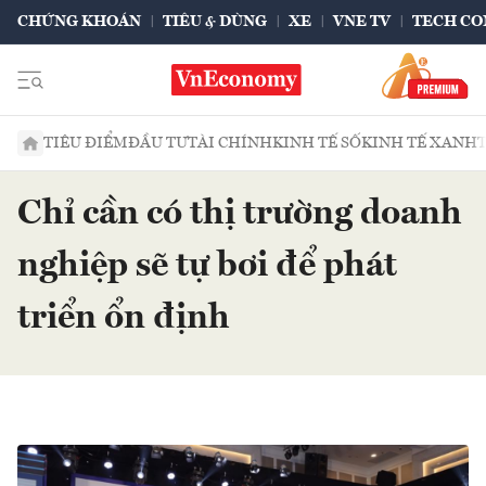
CHỨNG KHOÁN
TIÊU & DÙNG
XE
VNE TV
TECH CO
TIÊU ĐIỂM
ĐẦU TƯ
TÀI CHÍNH
KINH TẾ SỐ
KINH TẾ XANH
Chỉ cần có thị trường doanh
nghiệp sẽ tự bơi để phát
triển ổn định