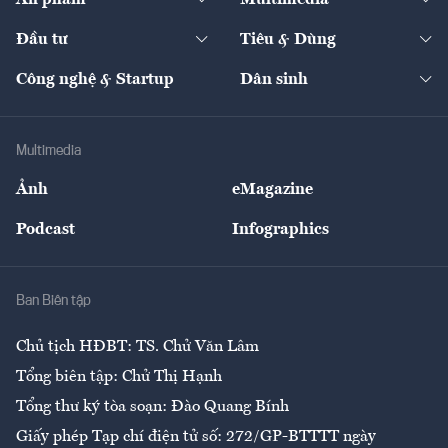
Khung pháp lý
Start-up
Dự án
Công nghiệp
Chuyển động 24h
Đối thoại
The Guide
Video
Đầu tư
Tiêu & Dùng
Quản trị số
Cafe BĐS
Thị trường
Kinh doanh
Kết nối
Tạp chí kinh tế Việt Nam
eMagazine
Nhà đầu tư
Du lịch
Công nghệ & Startup
Dân sinh
Tư vấn
Nông sản
Doanh nhân
Tư vấn Tiêu & Dùng
Infographics
Hạ tầng
Sức khỏe
Khung pháp lý
Doanh nghiệp
Địa phương
Thị trường
Bảo hiểm
Multimedia
Sự kiện
Nhân lực
Ảnh
eMagazine
Đẹp +
An sinh
Podcast
Infographics
Giải trí
Y tế
Nhà
Ban Biên tập
Ẩm thực
Chủ tịch HĐBT: TS. Chử Văn Lâm
Tổng biên tập: Chử Thị Hạnh
Tổng thư ký tòa soạn: Đào Quang Bính
Giấy phép Tạp chí điện tử số: 272/GP-BTTTT ngày