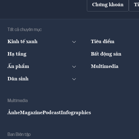
Chứng khoán
T
Tất cả chuyên mục
Kinh tế xanh
Tiêu điểm
Hạ tầng
Bất động sản
Ấn phẩm
Multimedia
Dân sinh
Multimedia
Ảnh
eMagazine
Podcast
Infographics
Ban Biên tập