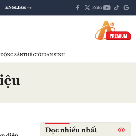
ENGLISH ++
 ĐỘNG SẢN
THẾ GIỚI
DÂN SINH
liệu
Đọc nhiều nhất
àn diện