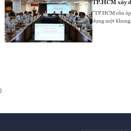
TP.HCM xây dự
“TP.HCM cần áp d
dụng một khung k
}