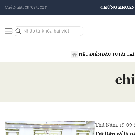
Chủ Nhật, 09/08/2026
CHỨNG KHOÁN
TIÊU ĐIỂM
ĐẦU TƯ
TÀI CH
chi
Thứ Năm, 19-09-
Dữ liệu số là 