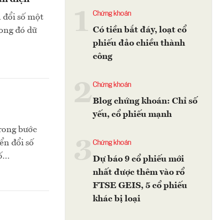
1
Chứng khoán
 đổi số một
Có tiền bắt đáy, loạt cổ
rong đó dữ
phiếu đảo chiều thành
công
2
Chứng khoán
Blog chứng khoán: Chỉ số
yếu, cổ phiếu mạnh
rong bước
3
ển đổi số
Chứng khoán
...
Dự báo 9 cổ phiếu mới
nhất được thêm vào rổ
FTSE GEIS, 5 cổ phiếu
khác bị loại