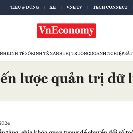
TIÊU & DÙNG
XE
VNE TV
TECH CONNECT
ÍNH
KINH TẾ SỐ
KINH TẾ XANH
THỊ TRƯỜNG
DOANH NGHIỆP
BẤT
ến lược quản trị dữ 
2024
nền tảng, chìa khóa quan trọng để chuyển đổi số to