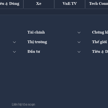
iêu & Dùng
Xe
VnE TV
Tech Conn
Tài chính
Chứng k
Thị trường
Thế giới
Đầu tư
Tiêu & 
Liên hệ tòa soạn