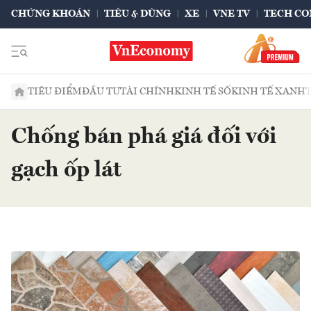
CHỨNG KHOÁN
TIÊU & DÙNG
XE
VNE TV
TECH CO
TIÊU ĐIỂM
ĐẦU TƯ
TÀI CHÍNH
KINH TẾ SỐ
KINH TẾ XANH
Chống bán phá giá đối với
gạch ốp lát