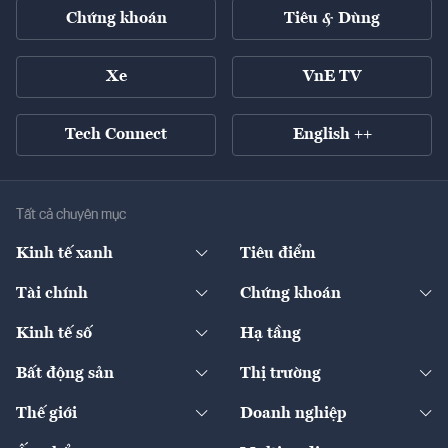
Chứng khoán
Tiêu & Dùng
Xe
VnE TV
Tech Connect
English ++
Tất cả chuyên mục
Kinh tế xanh
Tiêu điểm
Chuyển động xanh
Tài chính
Chứng khoán
Pháp lý
Ngân hàng
Doanh nghiệp niêm yết
Kinh tế số
Hạ tầng
Thương hiệu xanh
Thị trường vốn
Thị trường
Sản phẩm - Thị trường
Bất động sản
Thị trường
Diễn đàn
Thuế
Đầu tư
Tài sản số
Chính sách
Xuất nhập khẩu
Thế giới
Doanh nghiệp
Bảo hiểm
Quốc tế
Dịch vụ số
Thị trường
Khung pháp lý
Kinh tế
Chuyển động