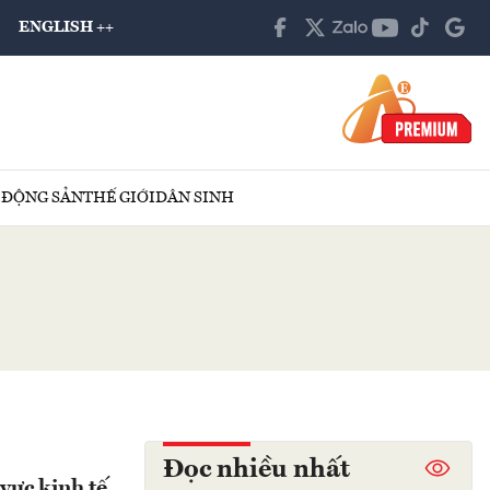
ENGLISH ++
 ĐỘNG SẢN
THẾ GIỚI
DÂN SINH
Đọc nhiều nhất
vực kinh tế