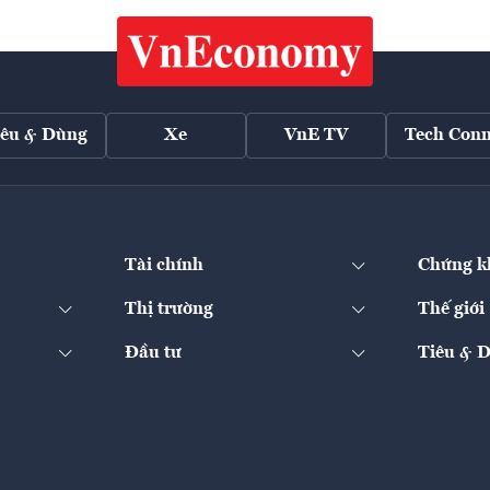
iêu & Dùng
Xe
VnE TV
Tech Conn
Tài chính
Chứng k
Thị trường
Thế giới
Đầu tư
Tiêu & 