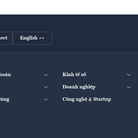
ect
English ++
hoán
Kinh tế số
Doanh nghiệp
Dùng
Công nghệ & Startup