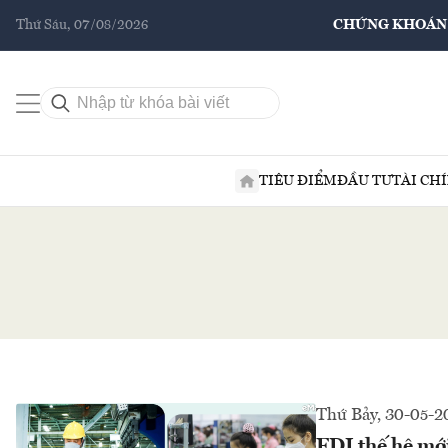
Thứ Sáu, 07/08/2026
CHỨNG KHOÁN
TIÊU ĐIỂM
ĐẦU TƯ
TÀI CH
Thứ Bảy, 30-05-2
FDI thế hệ mới