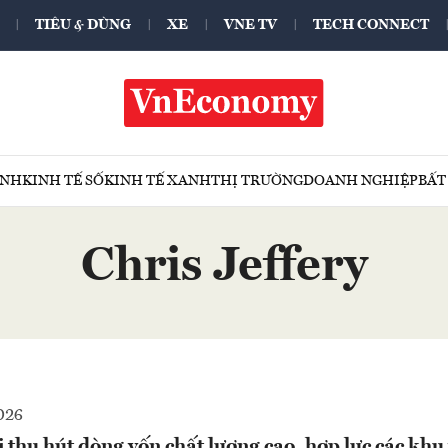
TIÊU & DÙNG
XE
VNE TV
TECH CONNECT
ÍNH
KINH TẾ SỐ
KINH TẾ XANH
THỊ TRƯỜNG
DOANH NGHIỆP
BẤT
Chris Jeffery
026
 thu hút dòng vốn chất lượng cao, hợp lực các khu 