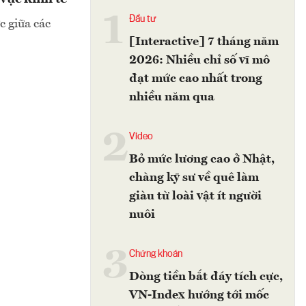
1
Đầu tư
c giữa các
[Interactive] 7 tháng năm
2026: Nhiều chỉ số vĩ mô
đạt mức cao nhất trong
nhiều năm qua
2
Video
Bỏ mức lương cao ở Nhật,
chàng kỹ sư về quê làm
giàu từ loài vật ít người
nuôi
3
Chứng khoán
Dòng tiền bắt đáy tích cực,
VN-Index hướng tới mốc