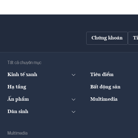
Chứng khoán
T
Tất cả chuyên mục
Kinh tế xanh
Tiêu điểm
Hạ tầng
Bất động sản
Ấn phẩm
Multimedia
Dân sinh
Multimedia