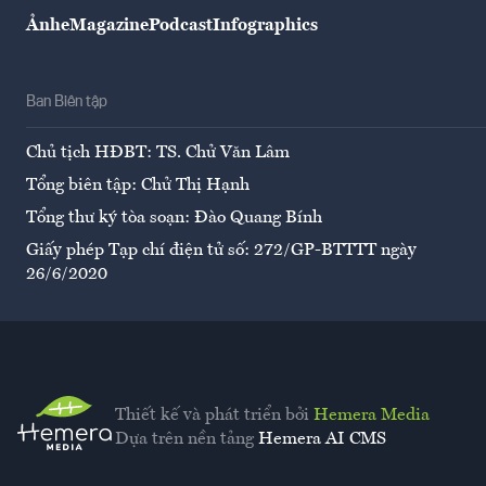
Ảnh
eMagazine
Podcast
Infographics
Ban Biên tập
Chủ tịch HĐBT: TS. Chử Văn Lâm
Tổng biên tập: Chử Thị Hạnh
Tổng thư ký tòa soạn: Đào Quang Bính
Giấy phép Tạp chí điện tử số: 272/GP-BTTTT ngày
26/6/2020
Thiết kế và phát triển bởi
Hemera Media
Dựa trên nền tảng
Hemera AI CMS