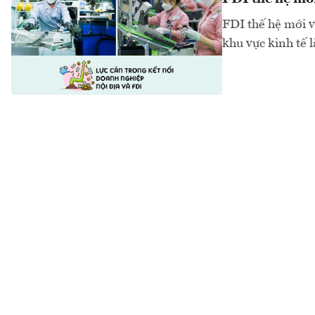
FDI thế hệ mới vớ
khu vực kinh tế 