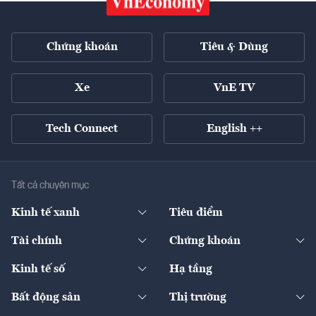
Chứng khoán
Tiêu & Dùng
Xe
VnE TV
Tech Connect
English ++
Tất cả chuyên mục
Kinh tế xanh
Tiêu điểm
Chuyển động xanh
Tài chính
Chứng khoán
Pháp lý
Ngân hàng
Doanh nghiệp niêm yết
Kinh tế số
Hạ tầng
Thương hiệu xanh
Thị trường vốn
Thị trường
Sản phẩm - Thị trường
Bất động sản
Thị trường
Diễn đàn
Thuế
Đầu tư
Tài sản số