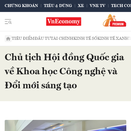
CHỨNG KHOÁN
TIÊU & DÙNG
XE
VNE TV
TECH CO
TIÊU ĐIỂM
ĐẦU TƯ
TÀI CHÍNH
KINH TẾ SỐ
KINH TẾ XANH
Chủ tịch Hội đồng Quốc gia
về Khoa học Công nghệ và
Đổi mới sáng tạo