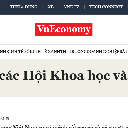
TIÊU & DÙNG
XE
VNE TV
TECH CONNECT
ÍNH
KINH TẾ SỐ
KINH TẾ XANH
THỊ TRƯỜNG
DOANH NGHIỆP
BẤT
 các Hội Khoa học v
2025
ạng Việt Nam có sứ mệnh rất cao cả và vẻ vang tr