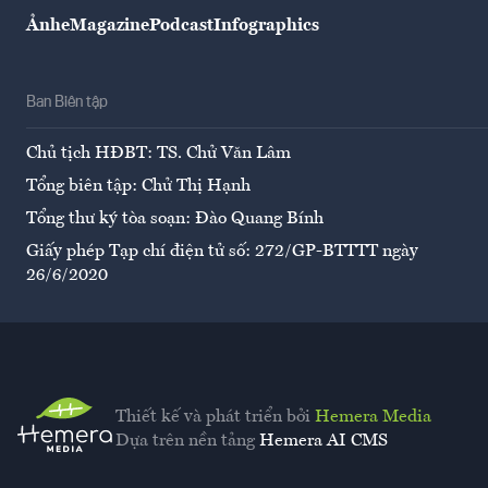
Ảnh
eMagazine
Podcast
Infographics
Ban Biên tập
Chủ tịch HĐBT: TS. Chử Văn Lâm
Tổng biên tập: Chử Thị Hạnh
Tổng thư ký tòa soạn: Đào Quang Bính
Giấy phép Tạp chí điện tử số: 272/GP-BTTTT ngày
26/6/2020
Thiết kế và phát triển bởi
Hemera Media
Dựa trên nền tảng
Hemera AI CMS