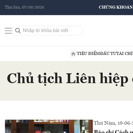
Thứ Sáu, 07/08/2026
CHỨNG KHOÁN
TIÊU ĐIỂM
ĐẦU TƯ
TÀI CH
Chủ tịch Liên hiệp
Thứ Năm, 19-06-
Báo chí Cách m