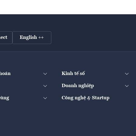
ect
English ++
hoán
Kinh tế số
Doanh nghiệp
Dùng
Công nghệ & Startup