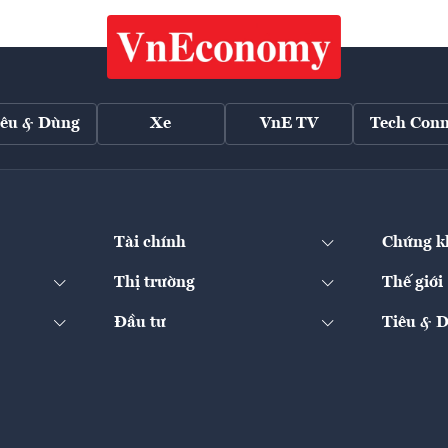
iêu & Dùng
Xe
VnE TV
Tech Conn
Tài chính
Chứng k
Thị trường
Thế giới
Đầu tư
Tiêu & 