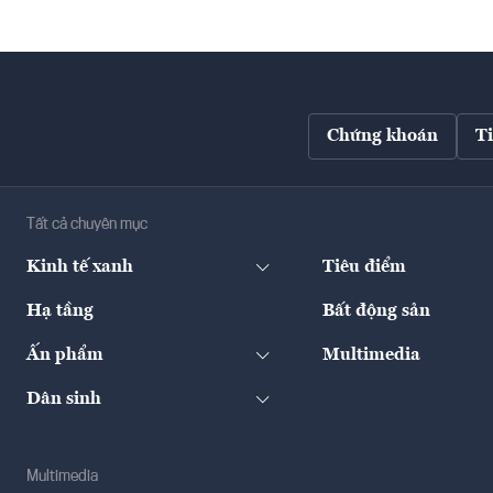
Chứng khoán
T
Tất cả chuyên mục
Kinh tế xanh
Tiêu điểm
Hạ tầng
Bất động sản
Ấn phẩm
Multimedia
Dân sinh
Multimedia