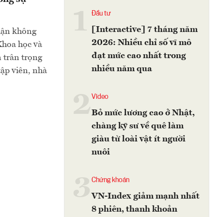
1
Đầu tư
[Interactive] 7 tháng năm
phận không
2026: Nhiều chỉ số vĩ mô
Khoa học và
đạt mức cao nhất trong
 trân trọng
nhiều năm qua
tập viên, nhà
2
Video
Bỏ mức lương cao ở Nhật,
chàng kỹ sư về quê làm
giàu từ loài vật ít người
nuôi
3
Chứng khoán
VN-Index giảm mạnh nhất
8 phiên, thanh khoản