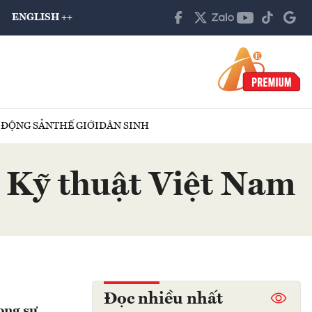
ENGLISH ++
 ĐỘNG SẢN
THẾ GIỚI
DÂN SINH
à Kỹ thuật Việt Nam
Đọc nhiều nhất
ong sự