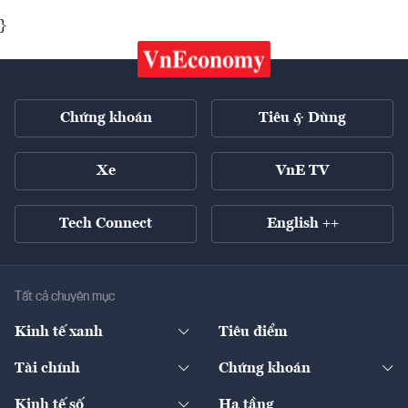
}
Chứng khoán
Tiêu & Dùng
Xe
VnE TV
Tech Connect
English ++
Tất cả chuyên mục
Kinh tế xanh
Tiêu điểm
Chuyển động xanh
Tài chính
Chứng khoán
Pháp lý
Ngân hàng
Doanh nghiệp niêm yết
Kinh tế số
Hạ tầng