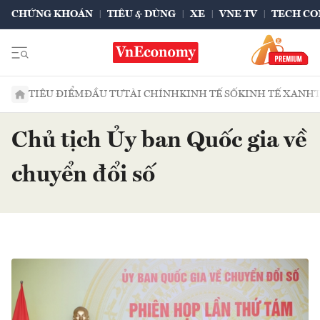
CHỨNG KHOÁN
TIÊU & DÙNG
XE
VNE TV
TECH CO
TIÊU ĐIỂM
ĐẦU TƯ
TÀI CHÍNH
KINH TẾ SỐ
KINH TẾ XANH
Chủ tịch Ủy ban Quốc gia về
chuyển đổi số