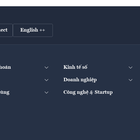
ect
English ++
hoán
Kinh tế số
Doanh nghiệp
Dùng
Công nghệ & Startup