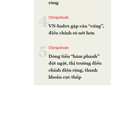
ròng
4
Chứng khoán
VN-Index gặp cản “cứng”,
điều chỉnh rõ nét hơn
5
Chứng khoán
Dòng tiền “hãm phanh”
đột ngột, thị trường điều
chỉnh diện rộng, thanh
khoản cực thấp