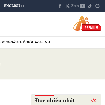
ENGLISH ++
 ĐỘNG SẢN
THẾ GIỚI
DÂN SINH
E
Đọc nhiều nhất