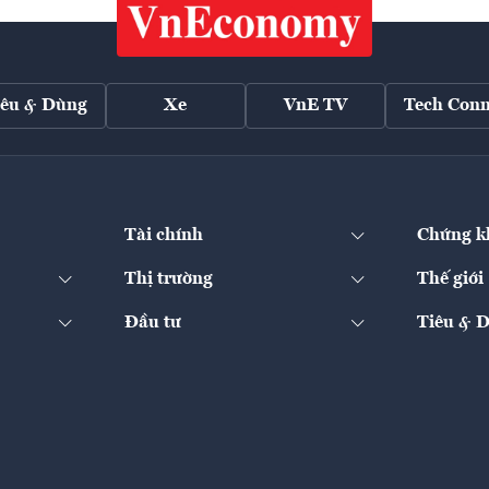
iêu & Dùng
Xe
VnE TV
Tech Conn
Tài chính
Chứng k
Thị trường
Thế giới
Đầu tư
Tiêu & 