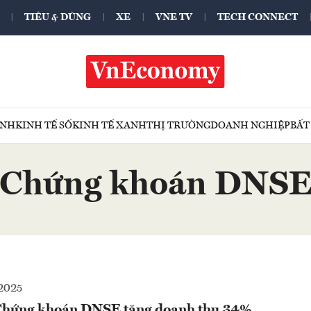
TIÊU & DÙNG
XE
VNE TV
TECH CONNECT
ÍNH
KINH TẾ SỐ
KINH TẾ XANH
THỊ TRƯỜNG
DOANH NGHIỆP
BẤT
Chứng khoán DNS
2025
Chứng khoán DNSE tăng doanh thu 34%