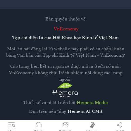
Bản quyền thuộc về
VnEconomy
Tạp chí điện tử của Hội Khoa học Kinh tế Việt Nam
Mọi tin bài đăng lại từ website này phải có sự chấp thuận
bằng văn bản của
Tạp chí Kinh tế Việt Nam - VnEconomy
Các trang liên kết ra ngoài sẽ được mở ra ở cửa sổ mới.
VnEconomy không chịu trách nhiệm nội dung các trang
ngoài.
Thiết kế và phát triển bởi
Hemera Media
Dựa trên nền tảng
Hemera AI CMS