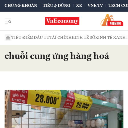
CHỨNG KHOÁN
TIÊU & DÙNG
XE
VNE TV
TECH CO
TIÊU ĐIỂM
ĐẦU TƯ
TÀI CHÍNH
KINH TẾ SỐ
KINH TẾ XANH
chuỗi cung ứng hàng hoá