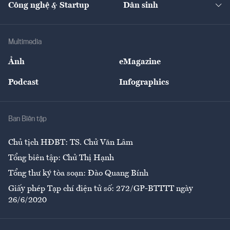
Công nghệ & Startup
Dân sinh
Tư vấn
Nông sản
Doanh nhân
Tư vấn Tiêu & Dùng
Infographics
Hạ tầng
Sức khỏe
Khung pháp lý
Doanh nghiệp
Địa phương
Thị trường
Bảo hiểm
Multimedia
Sự kiện
Nhân lực
Ảnh
eMagazine
Đẹp +
An sinh
Podcast
Infographics
Giải trí
Y tế
Nhà
Ban Biên tập
Ẩm thực
Chủ tịch HĐBT: TS. Chử Văn Lâm
Tổng biên tập: Chử Thị Hạnh
Tổng thư ký tòa soạn: Đào Quang Bính
Giấy phép Tạp chí điện tử số: 272/GP-BTTTT ngày
26/6/2020