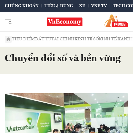
CHỨNG KHOÁN
TIÊU & DÙNG
XE
VNE TV
TECH CO
TIÊU ĐIỂM
ĐẦU TƯ
TÀI CHÍNH
KINH TẾ SỐ
KINH TẾ XANH
Chuyển đổi số và bền vững