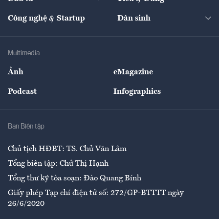
Quản trị số
Cafe BĐS
Thị trường
Kinh doanh
Kết nối
Tạp chí kinh tế Việt Nam
eMagazine
Nhà đầu tư
Du lịch
Công nghệ & Startup
Dân sinh
Tư vấn
Nông sản
Doanh nhân
Tư vấn Tiêu & Dùng
Infographics
Hạ tầng
Sức khỏe
Khung pháp lý
Doanh nghiệp
Địa phương
Thị trường
Bảo hiểm
Multimedia
Sự kiện
Nhân lực
Ảnh
eMagazine
Đẹp +
An sinh
Podcast
Infographics
Giải trí
Y tế
Nhà
Ban Biên tập
Ẩm thực
Chủ tịch HĐBT: TS. Chử Văn Lâm
Tổng biên tập: Chử Thị Hạnh
Tổng thư ký tòa soạn: Đào Quang Bính
Giấy phép Tạp chí điện tử số: 272/GP-BTTTT ngày
26/6/2020