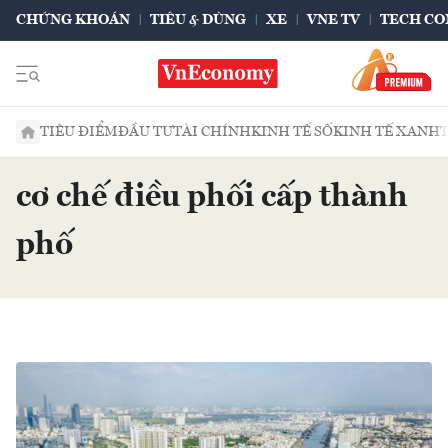
CHỨNG KHOÁN
TIÊU & DÙNG
XE
VNE TV
TECH CO
TIÊU ĐIỂM
ĐẦU TƯ
TÀI CHÍNH
KINH TẾ SỐ
KINH TẾ XANH
cơ chế điều phối cấp thành
phố