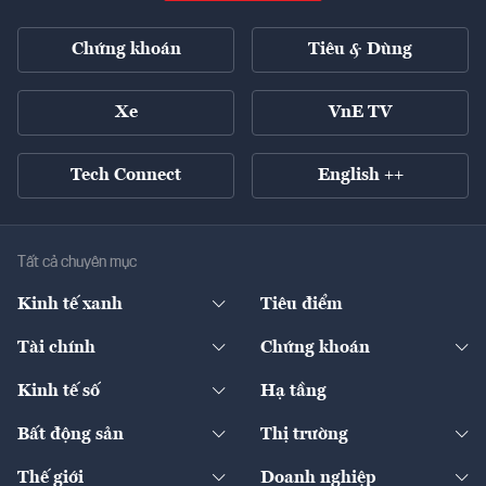
Chứng khoán
Tiêu & Dùng
Xe
VnE TV
Tech Connect
English ++
Tất cả chuyên mục
Kinh tế xanh
Tiêu điểm
Chuyển động xanh
Tài chính
Chứng khoán
Pháp lý
Ngân hàng
Doanh nghiệp niêm yết
Kinh tế số
Hạ tầng
Thương hiệu xanh
Thị trường vốn
Thị trường
Sản phẩm - Thị trường
Bất động sản
Thị trường
Diễn đàn
Thuế
Đầu tư
Tài sản số
Chính sách
Xuất nhập khẩu
Thế giới
Doanh nghiệp