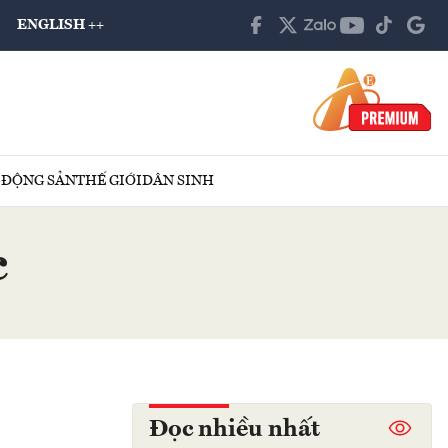
ENGLISH ++
 ĐỘNG SẢN
THẾ GIỚI
DÂN SINH
c
Đọc nhiều nhất