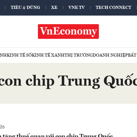
TIÊU & DÙNG
XE
VNE TV
TECH CONNECT
ÍNH
KINH TẾ SỐ
KINH TẾ XANH
THỊ TRƯỜNG
DOANH NGHIỆP
BẤT
con chip Trung Quố
25
n tăng thuế quan với con chip Trung Quốc