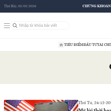
Thứ Bảy, 08/08/2026
CHỨNG KHOÁN
TIÊU ĐIỂM
ĐẦU TƯ
TÀI CH
Thứ Tư, 24-12-20
Mỹ lùi thời hạ