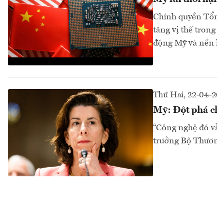
Chính quyền Tổn
tăng vị thế tron
động Mỹ và nền k
Thứ Hai, 22-04-
Mỹ: Đột phá c
“Công nghệ đó v
trưởng Bộ Thươn