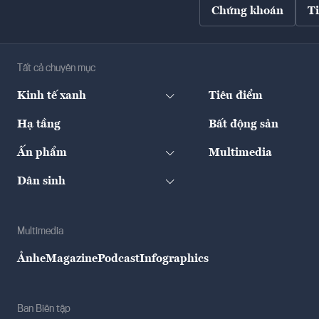
Chứng khoán
T
Tất cả chuyên mục
Kinh tế xanh
Tiêu điểm
Hạ tầng
Bất động sản
Ấn phẩm
Multimedia
Dân sinh
Multimedia
Ảnh
eMagazine
Podcast
Infographics
Ban Biên tập