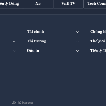
iêu & Dùng
Xe
VnE TV
Tech Conn
Tài chính
Chứng k
Thị trường
Thế giới
Đầu tư
Tiêu & 
Liên hệ tòa soạn