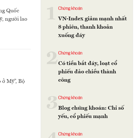
1
Chứng khoán
ung Quốc
VN-Index giảm mạnh nhất
ỹ, người lao
8 phiên, thanh khoản
xuống đáy
2
Chứng khoán
Có tiền bắt đáy, loạt cổ
phiếu đảo chiều thành
công
 ở Mỹ”, Bộ
3
Chứng khoán
Blog chứng khoán: Chỉ số
yếu, cổ phiếu mạnh
Chứng khoán