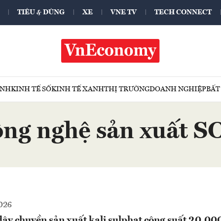
TIÊU & DÙNG
XE
VNE TV
TECH CONNECT
ÍNH
KINH TẾ SỐ
KINH TẾ XANH
THỊ TRƯỜNG
DOANH NGHIỆP
BẤT
ông nghệ sản xuất S
026
ây chuyền sản xuất kali sulphat công suất 20.00