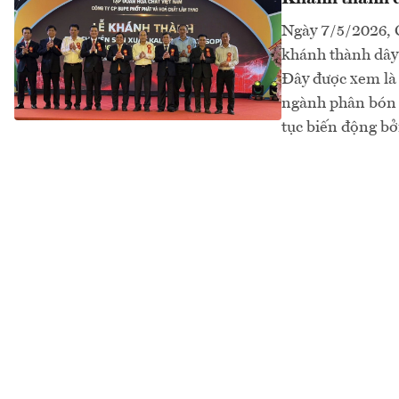
Ngày 7/5/2026, 
khánh thành dây 
Đây được xem là
ngành phân bón V
tục biến động bởi