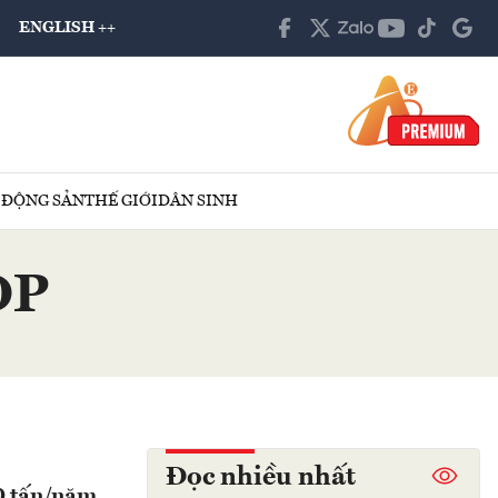
ENGLISH ++
 ĐỘNG SẢN
THẾ GIỚI
DÂN SINH
OP
Đọc nhiều nhất
0 tấn/năm