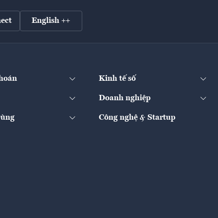
ect
English ++
hoán
Kinh tế số
Doanh nghiệp
Dùng
Công nghệ & Startup