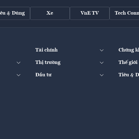
iêu & Dùng
Xe
VnE TV
Tech Conn
Tài chính
Chứng k
Thị trường
Thế giới
Đầu tư
Tiêu & 