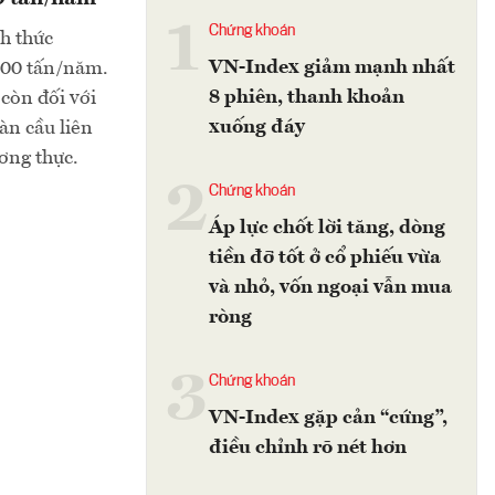
1
Chứng khoán
h thức
VN-Index giảm mạnh nhất
000 tấn/năm.
8 phiên, thanh khoản
còn đối với
xuống đáy
àn cầu liên
ương thực.
2
Chứng khoán
Áp lực chốt lời tăng, dòng
tiền đỡ tốt ở cổ phiếu vừa
và nhỏ, vốn ngoại vẫn mua
ròng
3
Chứng khoán
VN-Index gặp cản “cứng”,
điều chỉnh rõ nét hơn