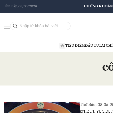
Thứ Bảy, 08/08/2026
CHỨNG KHOÁN
TIÊU ĐIỂM
ĐẦU TƯ
TÀI CH
c
Thứ Sáu, 08-05-2
Khánh thành d