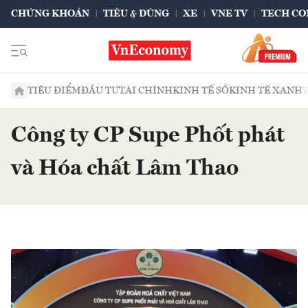
CHỨNG KHOÁN
TIÊU & DÙNG
XE
VNE TV
TECH CO
TIÊU ĐIỂM
ĐẦU TƯ
TÀI CHÍNH
KINH TẾ SỐ
KINH TẾ XANH
Công ty CP Supe Phốt phát
và Hóa chất Lâm Thao