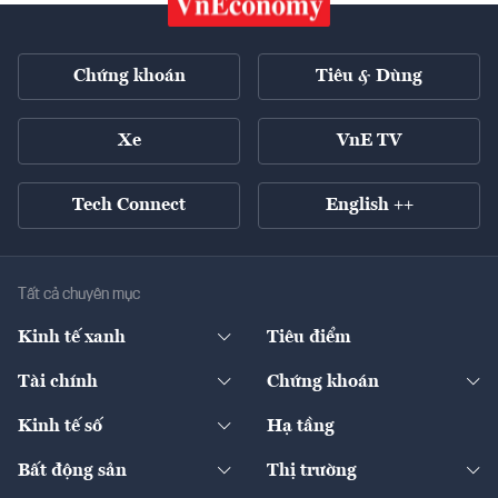
Chứng khoán
Tiêu & Dùng
Xe
VnE TV
Tech Connect
English ++
Tất cả chuyên mục
Kinh tế xanh
Tiêu điểm
Chuyển động xanh
Tài chính
Chứng khoán
Pháp lý
Ngân hàng
Doanh nghiệp niêm yết
Kinh tế số
Hạ tầng
Thương hiệu xanh
Thị trường vốn
Thị trường
Sản phẩm - Thị trường
Bất động sản
Thị trường
Diễn đàn
Thuế
Đầu tư
Tài sản số