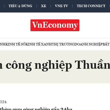
TIÊU & DÙNG
XE
VNE TV
TECH CONNECT
ÍNH
KINH TẾ SỐ
KINH TẾ XANH
THỊ TRƯỜNG
DOANH NGHIỆP
BẤT
 công nghiệp Thuần
2024
 thêm cụm công nghiệp gần 24ha