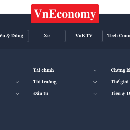
iêu & Dùng
Xe
VnE TV
Tech Conn
Tài chính
Chứng k
Thị trường
Thế giới
Đầu tư
Tiêu & 