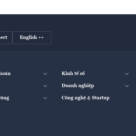
ect
English ++
hoán
Kinh tế số
Doanh nghiệp
Dùng
Công nghệ & Startup