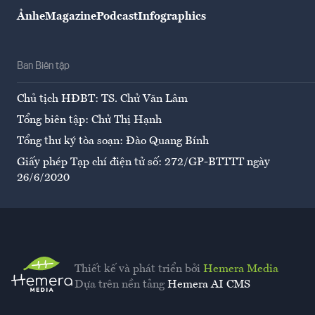
Ảnh
eMagazine
Podcast
Infographics
Ban Biên tập
Chủ tịch HĐBT: TS. Chử Văn Lâm
Tổng biên tập: Chử Thị Hạnh
Tổng thư ký tòa soạn: Đào Quang Bính
Giấy phép Tạp chí điện tử số: 272/GP-BTTTT ngày
26/6/2020
Thiết kế và phát triển bởi
Hemera Media
Dựa trên nền tảng
Hemera AI CMS