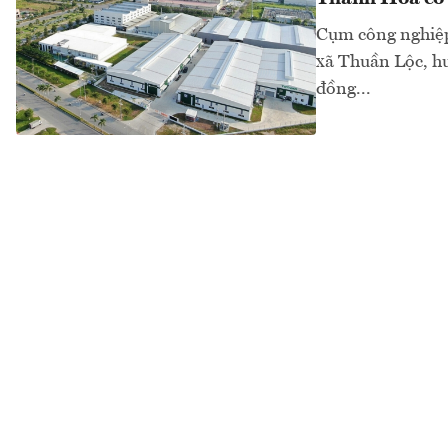
Cụm công nghiệp 
xã Thuần Lộc, hu
đồng...