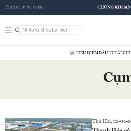
Thứ Sáu, 07/08/2026
CHỨNG KHOÁN
TIÊU ĐIỂM
ĐẦU TƯ
TÀI CH
Cụm
Thứ Hai, 22-04-
Thanh Hóa có