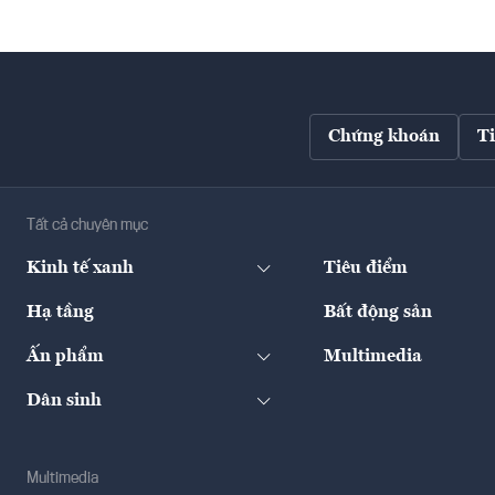
Chứng khoán
T
Tất cả chuyên mục
Kinh tế xanh
Tiêu điểm
Hạ tầng
Bất động sản
Ấn phẩm
Multimedia
Dân sinh
Multimedia