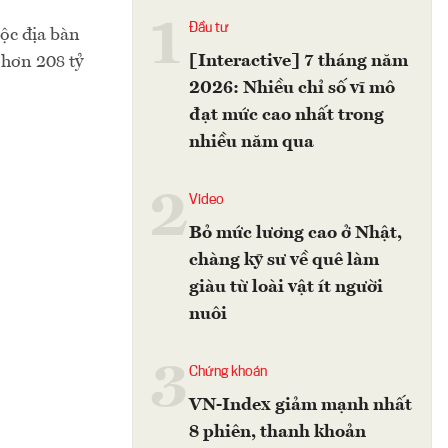
1
Đầu tư
ộc địa bàn
[Interactive] 7 tháng năm
 hơn 208 tỷ
2026: Nhiều chỉ số vĩ mô
đạt mức cao nhất trong
nhiều năm qua
2
Video
Bỏ mức lương cao ở Nhật,
chàng kỹ sư về quê làm
giàu từ loài vật ít người
nuôi
3
Chứng khoán
VN-Index giảm mạnh nhất
8 phiên, thanh khoản