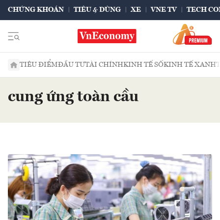
CHỨNG KHOÁN
TIÊU & DÙNG
XE
VNE TV
TECH CO
TIÊU ĐIỂM
ĐẦU TƯ
TÀI CHÍNH
KINH TẾ SỐ
KINH TẾ XANH
cung ứng toàn cầu