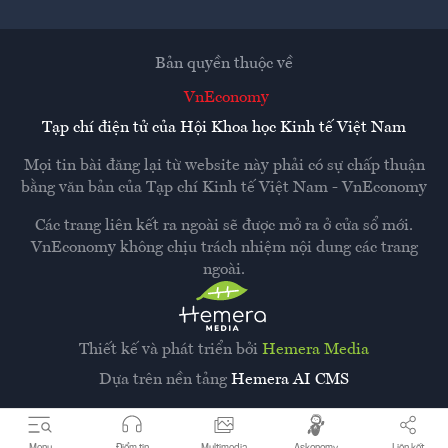
Bản quyền thuộc về
VnEconomy
Tạp chí điện tử của Hội Khoa học Kinh tế Việt Nam
Mọi tin bài đăng lại từ website này phải có sự chấp thuận
bằng văn bản của
Tạp chí Kinh tế Việt Nam - VnEconomy
Các trang liên kết ra ngoài sẽ được mở ra ở cửa sổ mới.
VnEconomy không chịu trách nhiệm nội dung các trang
ngoài.
Thiết kế và phát triển bởi
Hemera Media
Dựa trên nền tảng
Hemera AI CMS