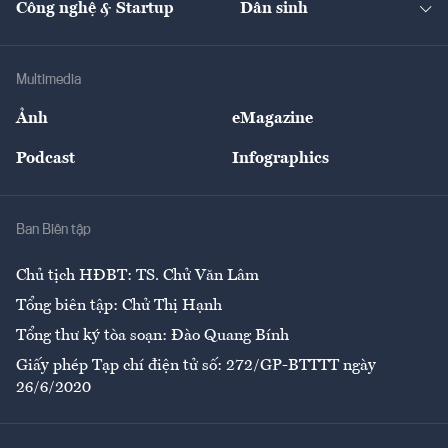
Công nghệ & Startup
Dân sinh
Tư vấn
Nông sản
Doanh nhân
Tư vấn Tiêu & Dùng
Infographics
Hạ tầng
Sức khỏe
Khung pháp lý
Doanh nghiệp
Địa phương
Thị trường
Bảo hiểm
Multimedia
Sự kiện
Nhân lực
Ảnh
eMagazine
Đẹp +
An sinh
Podcast
Infographics
Giải trí
Y tế
Nhà
Ban Biên tập
Ẩm thực
Chủ tịch HĐBT: TS. Chử Văn Lâm
Tổng biên tập: Chử Thị Hạnh
Tổng thư ký tòa soạn: Đào Quang Bính
Giấy phép Tạp chí điện tử số: 272/GP-BTTTT ngày
26/6/2020