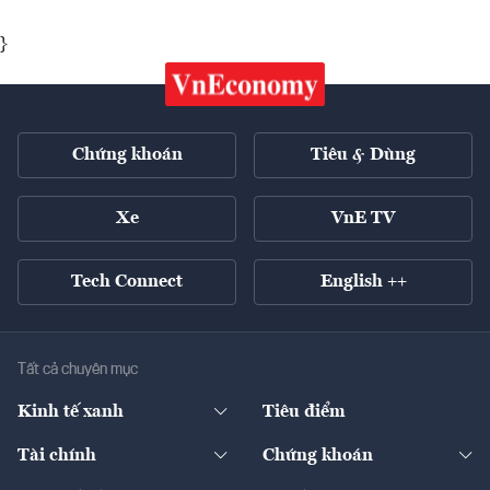
}
Chứng khoán
Tiêu & Dùng
Xe
VnE TV
Tech Connect
English ++
Tất cả chuyên mục
Kinh tế xanh
Tiêu điểm
Chuyển động xanh
Tài chính
Chứng khoán
Pháp lý
Ngân hàng
Doanh nghiệp niêm yết