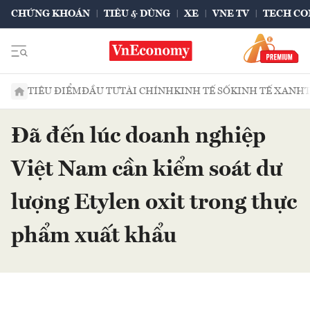
CHỨNG KHOÁN
TIÊU & DÙNG
XE
VNE TV
TECH CO
TIÊU ĐIỂM
ĐẦU TƯ
TÀI CHÍNH
KINH TẾ SỐ
KINH TẾ XANH
Đã đến lúc doanh nghiệp
Việt Nam cần kiểm soát dư
lượng Etylen oxit trong thực
phẩm xuất khẩu