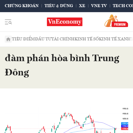
CHỨNG KHOÁN
TIÊU & DÙNG
XE
VNE TV
TECH CO
TIÊU ĐIỂM
ĐẦU TƯ
TÀI CHÍNH
KINH TẾ SỐ
KINH TẾ XANH
đàm phán hòa bình Trung
Đông