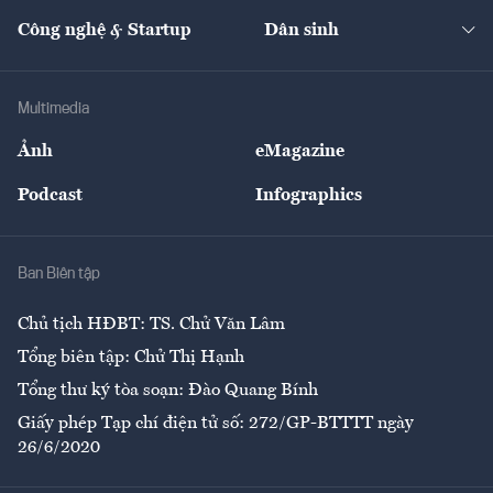
Kinh doanh
Kết nối
Tạp chí kinh tế Việt Nam
eMagazine
Nhà đầu tư
Du lịch
Công nghệ & Startup
Dân sinh
Tư vấn
Nông sản
Doanh nhân
Tư vấn Tiêu & Dùng
Infographics
Hạ tầng
Sức khỏe
Khung pháp lý
Doanh nghiệp
Địa phương
Thị trường
Bảo hiểm
Multimedia
Sự kiện
Nhân lực
Ảnh
eMagazine
Đẹp +
An sinh
Podcast
Infographics
Giải trí
Y tế
Nhà
Ban Biên tập
Ẩm thực
Chủ tịch HĐBT: TS. Chử Văn Lâm
Tổng biên tập: Chử Thị Hạnh
Tổng thư ký tòa soạn: Đào Quang Bính
Giấy phép Tạp chí điện tử số: 272/GP-BTTTT ngày
26/6/2020